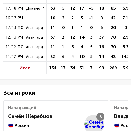
РЧ
33
5
12
17
-5
18
85
5.9
17/18
Динамо Р
РЧ
10
3
2
5
-1
8
42
7.1
16/17
ПО
11
0
1
1
0
6
20
0
12/13
Авангард
РЧ
37
2
12
14
3
37
70
2.9
12/13
Авангард
ПО
21
1
3
4
5
16
30
3.3
11/12
Авангард
РЧ
22
6
4
10
5
14
42
14.3
11/12
Авангард
Итог
134
17
34
51
7
99
289
5.9
Все игроки
Нападающий
Напада
Семён Жеребцов
Влади
8
Россия
Росс