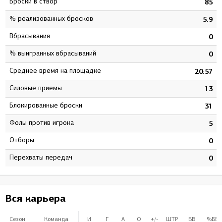
Броски в створ
2
85
% реализованных бросков
1
5.9
Вбрасывания
0
0
% выигранных вбрасываний
0
0
Среднее время на площадке
0
20:57
Силовые приемы
5
13
Блокированные броски
5
31
Фолы против игрока
3
5
Отборы
0
0
Перехваты передач
0
0
Вся карьера
Сезон
Команда
И
Г
А
О
+/-
ШТР
БВ
%БВ