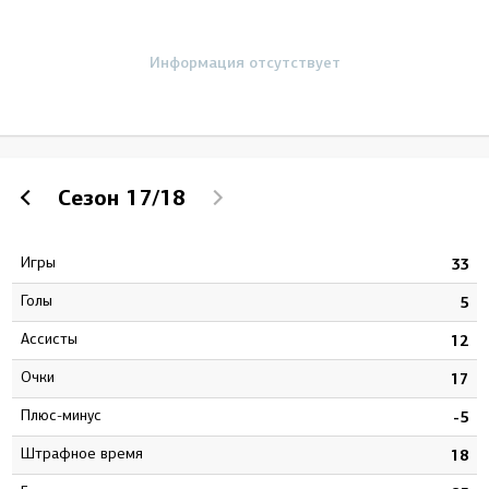
Информация отсутствует
Сезон
17/18
Игры
0
33
Голы
3
5
Ассисты
2
12
Очки
5
17
Плюс-минус
1
-5
штрафное время
8
18