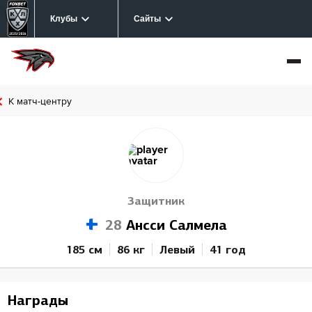
Клубы
Сайты
К матч-центру
Защитник
28
Ансси Салмела
185 см
86 кг
Левый
41 год
Награды