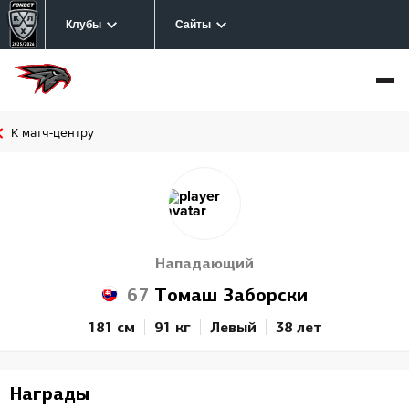
Клубы
Сайты
К матч-центру
Нападающий
67
Томаш Заборски
181 см
91 кг
Левый
38 лет
Награды