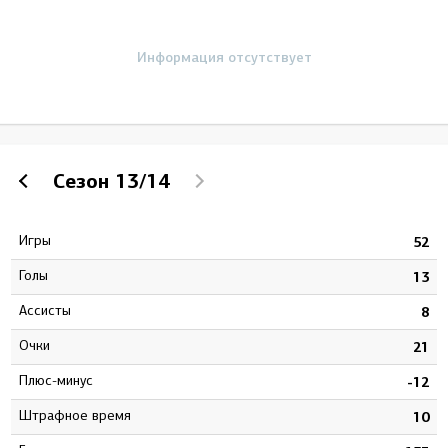
Информация отсутствует
Сезон
13/14
Игры
4
52
Голы
3
13
Ассисты
2
8
Очки
5
21
Плюс-минус
3
-12
штрафное время
4
10