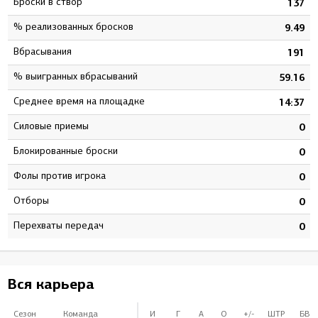
Броски в створ
5
137
% реализованных бросков
2
9.49
Вбрасывания
2
191
% выигранных вбрасываний
1
59.16
Среднее время на площадке
1
14:37
Силовые приемы
0
0
Блокированные броски
0
0
Фолы против игрока
0
0
Отборы
0
0
Перехваты передач
0
0
Вся карьера
Сезон
Команда
И
Г
А
О
+/-
ШТР
БВ