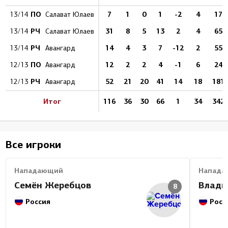
ПО
7
1
0
1
-2
4
17
13/14
Салават Юлаев
РЧ
31
8
5
13
2
4
65
13/14
Салават Юлаев
РЧ
14
4
3
7
-12
2
55
13/14
Авангард
ПО
12
2
2
4
-1
6
24
12/13
Авангард
РЧ
52
21
20
41
14
18
181
12/13
Авангард
Итог
116
36
30
66
1
34
342
Все игроки
Нападающий
Напада
Семён Жеребцов
Влади
8
Россия
Росс