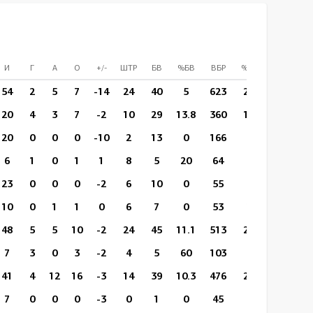
И
Г
А
О
+/-
ШТР
БВ
%БВ
ВБР
%ВБР
ВП/И
54
2
5
7
-14
24
40
5
623
291
13:37
20
4
3
7
-2
10
29
13.8
360
161
18:35
20
0
0
0
-10
2
13
0
166
77
13:03
6
1
0
1
1
8
5
20
64
37
11:55
23
0
0
0
-2
6
10
0
55
34
6:48
10
0
1
1
0
6
7
0
53
25
7:30
48
5
5
10
-2
24
45
11.1
513
232
12:40
7
3
0
3
-2
4
5
60
103
37
15:13
41
4
12
16
-3
14
39
10.3
476
231
13:33
7
0
0
0
-3
0
1
0
45
17
7:39