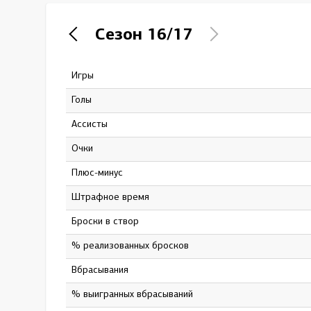
Локомотив
Сезон
16/17
Северсталь
ЦСКА
Игры
40
Шанхайские Драконы
Голы
4
Ассисты
3
Очки
7
Плюс-минус
-12
штрафное время
12
Броски в створ
42
% реализованных бросков
9.52
Вбрасывания
526
% выигранных вбрасываний
45.25