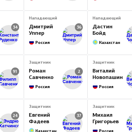
Нападающий
Нападающий
Дмитрий
Дастин
34
36
Уппер
Бойд
Россия
Казахстан
Защитник
Защитник
Роман
Виталий
91
2
Савченко
Новопашин
Россия
Россия
Защитник
Защитник
Евгений
Михаил
24
37
Фадеев
Григорьев
Казахстан
Россия