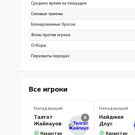
Среднее время на площадке
15:49
Силовые приемы
16
Блокированные броски
16
Фолы против игрока
10
Отборы
0
Перехваты передач
0
Все игроки
Нападающий
Нападающий
Талгат
Найджел
8
Жайлауов
Доус
Казахстан
Казахстан