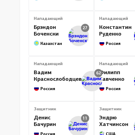
Нападающий
Нападающий
Брэндон
Константин
27
Боченски
Руденко
Казахстан
Россия
Нападающий
Нападающий
Вадим
Филипп
62
Краснослободцев
Савченко
Россия
Россия
Защитник
Защитник
Денис
Эндрю
11
Бачурин
Хатчинсон
Россия
США