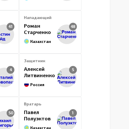
Нападающий
Роман
41
48
Старченко
Казахстан
Защитник
Алексей
4
5
Литвиненко
Россия
Вратарь
Павел
50
1
Полуэктов
Казахстан