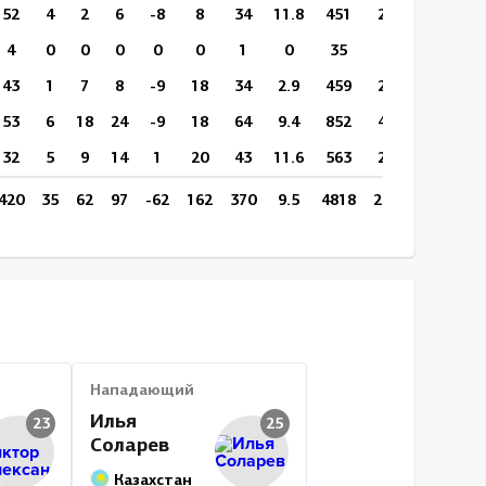
52
4
2
6
-8
8
34
11.8
451
231
10:53
4
0
0
0
0
0
1
0
35
17
9:05
43
1
7
8
-9
18
34
2.9
459
217
11:39
53
6
18
24
-9
18
64
9.4
852
419
17:23
32
5
9
14
1
20
43
11.6
563
237
16:42
420
35
62
97
-62
162
370
9.5
4818
2263
13:13
Нападающий
Илья
23
25
Соларев
Казахстан