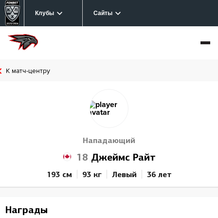
Клубы
Сайты
К матч-центру
Нападающий
18
Джеймс Райт
193 см
93 кг
Левый
36 лет
Награды