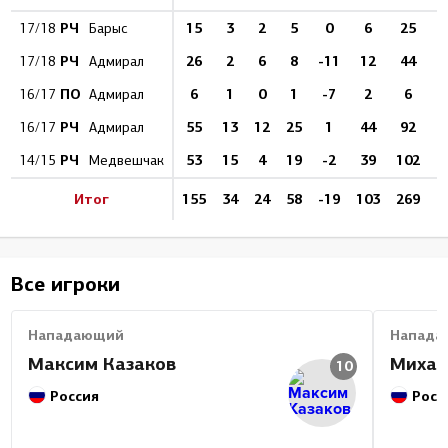
РЧ
15
3
2
5
0
6
25
17/18
Барыс
РЧ
26
2
6
8
-11
12
44
4
17/18
Адмирал
ПО
6
1
0
1
-7
2
6
1
16/17
Адмирал
РЧ
55
13
12
25
1
44
92
1
16/17
Адмирал
РЧ
53
15
4
19
-2
39
102
1
14/15
Медвешчак
Итог
155
34
24
58
-19
103
269
1
Все игроки
Нападающий
Напада
Максим Казаков
Михаи
10
Россия
Росс