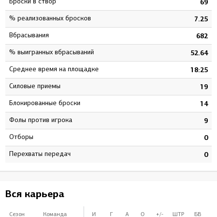
Броски в створ
8
69
% реализованных бросков
9
7.25
Вбрасывания
0
682
% выигранных вбрасываний
4
52.64
Среднее время на площадке
6
18:25
Силовые приемы
5
19
Блокированные броски
8
14
Фолы против игрока
6
9
Отборы
0
0
Перехваты передач
0
0
Вся карьера
Сезон
Команда
И
Г
А
О
+/-
ШТР
БВ
%