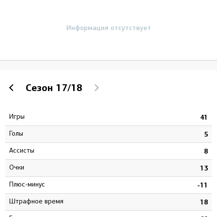
Информация отсутствует
Сезон
17/18
Игры
1
41
Голы
4
5
Ассисты
2
8
Очки
6
13
Плюс-минус
6
-11
штрафное время
6
18