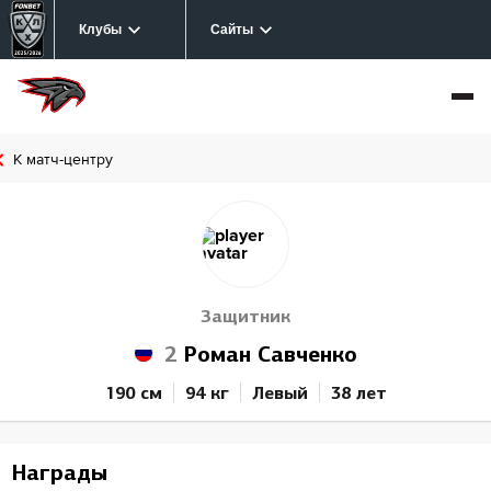
Клубы
Сайты
К матч-центру
Защитник
2
Роман Савченко
190 см
94 кг
Левый
38 лет
Награды