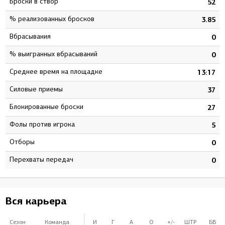
Броски в створ
3
52
% реализованных бросков
7
3.85
Вбрасывания
0
0
% выигранных вбрасываний
0
0
Среднее время на площадке
8
13:17
Силовые приемы
4
37
Блокированные броски
9
27
Фолы против игрока
0
5
Отборы
0
0
Перехваты передач
0
0
Вся карьера
Сезон
Команда
И
Г
А
О
+/-
ШТР
БВ