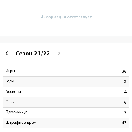
Информация отсутствует
Сезон
21/22
Игры
2
36
Голы
1
2
Ассисты
0
4
Очки
1
6
Плюс-минус
2
-7
штрафное время
4
43