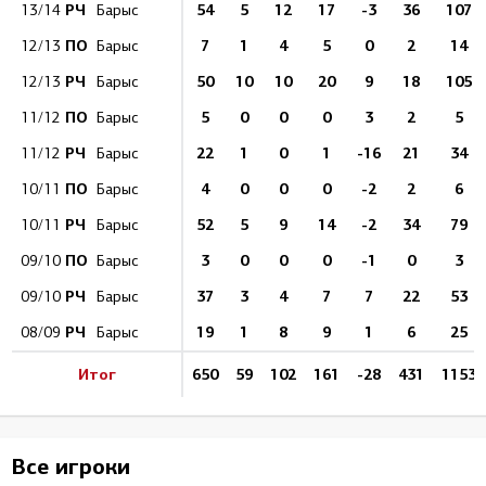
РЧ
54
5
12
17
-3
36
107
13/14
Барыс
ПО
7
1
4
5
0
2
14
12/13
Барыс
РЧ
50
10
10
20
9
18
105
12/13
Барыс
ПО
5
0
0
0
3
2
5
11/12
Барыс
РЧ
22
1
0
1
-16
21
34
11/12
Барыс
ПО
4
0
0
0
-2
2
6
10/11
Барыс
РЧ
52
5
9
14
-2
34
79
10/11
Барыс
ПО
3
0
0
0
-1
0
3
09/10
Барыс
РЧ
37
3
4
7
7
22
53
09/10
Барыс
РЧ
19
1
8
9
1
6
25
08/09
Барыс
Итог
650
59
102
161
-28
431
1153
Все игроки