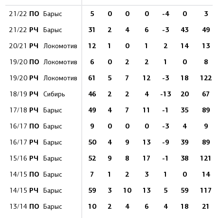
ПО
5
0
0
0
-4
0
3
21/22
Барыс
РЧ
31
2
4
6
-3
43
49
21/22
Барыс
РЧ
12
1
0
1
2
14
13
20/21
Локомотив
ПО
6
0
2
2
1
0
8
19/20
Локомотив
РЧ
61
5
7
12
-3
18
122
19/20
Локомотив
РЧ
46
2
2
4
-13
20
67
18/19
Сибирь
РЧ
49
4
7
11
-1
35
89
17/18
Барыс
ПО
9
0
0
0
-3
4
9
16/17
Барыс
РЧ
50
4
9
13
-9
39
89
16/17
Барыс
РЧ
52
9
8
17
-1
38
121
15/16
Барыс
ПО
7
1
2
3
1
0
14
14/15
Барыс
РЧ
59
3
10
13
5
59
117
14/15
Барыс
ПО
10
2
4
6
4
18
21
13/14
Барыс