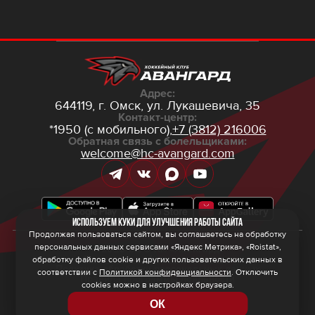
Адрес:
644119, г. Омск,
ул. Лукашевича, 35
Контакт-центр:
*1950 (с мобильного),
+7 (3812) 216006
Обратная связь с болельщиками:
welcome@hc-avangard.com
Используем куки для улучшения работы сайта
Продолжая пользоваться сайтом, вы соглашаетесь на обработку
персональных данных сервисами «Яндекс Метрика», «Roistat»,
© 2026 ООО ХК «Авангард»
Политика конфиденциальности
обработку файлов cookie и других пользовательских данных в
Политика обработки персональных данных
соответствии с
Политикой конфиденциальности
. Отключить
Правила программы лояльности
cookies можно в настройках браузера.
ОК