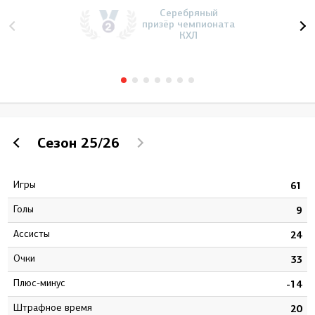
Серебряный
призёр чемпионата
КХЛ
Сезон
25/26
Игры
5
61
Голы
3
9
Ассисты
1
24
Очки
4
33
Плюс-минус
5
-14
штрафное время
4
20