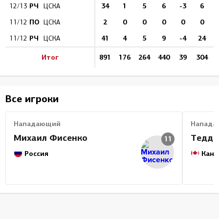
РЧ
34
1
5
6
-3
6
12/13
ЦСКА
ПО
2
0
0
0
0
0
11/12
ЦСКА
РЧ
41
4
5
9
-4
24
11/12
ЦСКА
Итог
891
176
264
440
39
304
Все игроки
Нападающий
Напада
Михаил Фисенко
Тедди
11
Россия
Кана