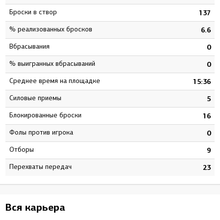
Броски в створ
6
137
% реализованных бросков
6
6.6
Вбрасывания
0
0
% выигранных вбрасываний
0
0
Среднее время на площадке
1
15:36
Силовые приемы
7
5
Блокированные броски
7
16
Фолы против игрока
0
0
Отборы
4
9
Перехваты передач
1
23
Вся карьера