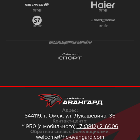
партнёр
партнёр
партнёр
партнёр
ИНФОРМАЦИОННЫЕ ПАРТНЁРЫ
Адрес:
644119, г. Омск,
ул. Лукашевича, 35
Контакт-центр:
*1950 (с мобильного),
+7 (3812) 216006
Обратная связь с болельщиками:
welcome@hc-avangard.com