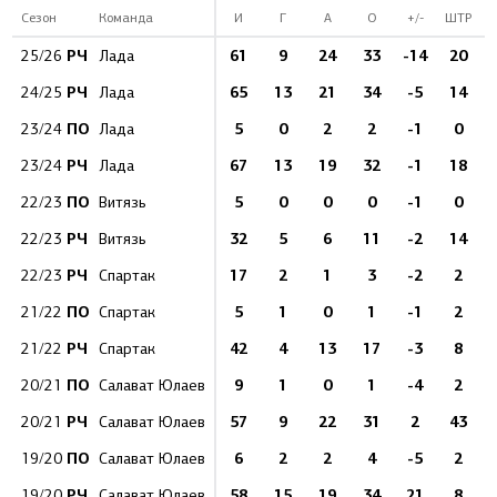
Сезон
Команда
И
Г
А
О
+/-
ШТР
РЧ
61
9
24
33
-14
20
25/26
Лада
РЧ
65
13
21
34
-5
14
24/25
Лада
ПО
5
0
2
2
-1
0
23/24
Лада
РЧ
67
13
19
32
-1
18
23/24
Лада
ПО
5
0
0
0
-1
0
22/23
Витязь
РЧ
32
5
6
11
-2
14
22/23
Витязь
РЧ
17
2
1
3
-2
2
22/23
Спартак
ПО
5
1
0
1
-1
2
21/22
Спартак
РЧ
42
4
13
17
-3
8
21/22
Спартак
ПО
9
1
0
1
-4
2
20/21
Салават Юлаев
РЧ
57
9
22
31
2
43
20/21
Салават Юлаев
ПО
6
2
2
4
-5
2
19/20
Салават Юлаев
РЧ
58
15
19
34
21
8
19/20
Салават Юлаев