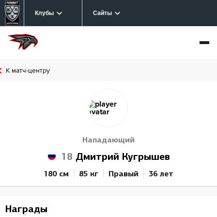
Клубы
Сайты
К матч-центру
Нападающий
18
Дмитрий Кугрышев
180 см
85 кг
Правый
36 лет
Награды