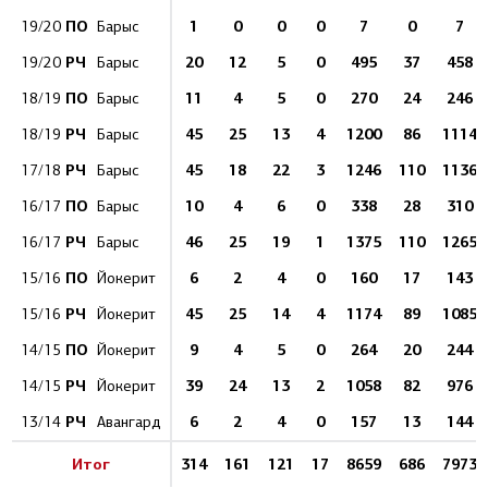
ПО
1
0
0
0
7
0
7
19/20
Барыс
РЧ
20
12
5
0
495
37
458
19/20
Барыс
ПО
11
4
5
0
270
24
246
18/19
Барыс
РЧ
45
25
13
4
1200
86
1114
18/19
Барыс
РЧ
45
18
22
3
1246
110
1136
17/18
Барыс
ПО
10
4
6
0
338
28
310
16/17
Барыс
РЧ
46
25
19
1
1375
110
1265
16/17
Барыс
ПО
6
2
4
0
160
17
143
15/16
Йокерит
РЧ
45
25
14
4
1174
89
1085
15/16
Йокерит
ПО
9
4
5
0
264
20
244
14/15
Йокерит
РЧ
39
24
13
2
1058
82
976
14/15
Йокерит
РЧ
6
2
4
0
157
13
144
13/14
Авангард
Итог
314
161
121
17
8659
686
7973