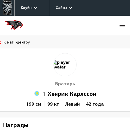
Клубы
Сайты
К матч-центру
Вратарь
1
Хенрик Карлссон
199 см
99 кг
Левый
42 года
Награды