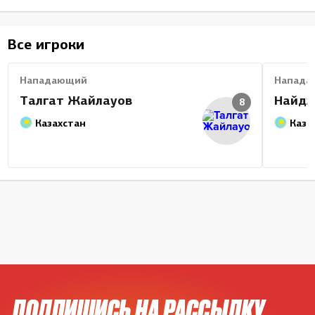
Все игроки
Нападающий
Напада
Талгат Жайлауов
Найдж
8
Казахстан
Каза
ПОДПИШИСЬ НА РАССЫЛКУ