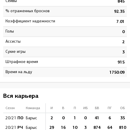
Сейвы
5
845
% отраженных бросков
3
92.35
Коэффициент надежности
9
7.01
Голы
0
0
Ассисты
0
2
Сухие игры
2
3
штрафное время
2
915
Время на льду
8
1750:09
Вся карьера
Сезон
Команда
И
В
П
ИБ
БВ
ПГ
ОБ
ПО
2
0
1
0
41
6
35
20/21
Барыс
РЧ
29
16
10
3
874
64
810
20/21
Барыс