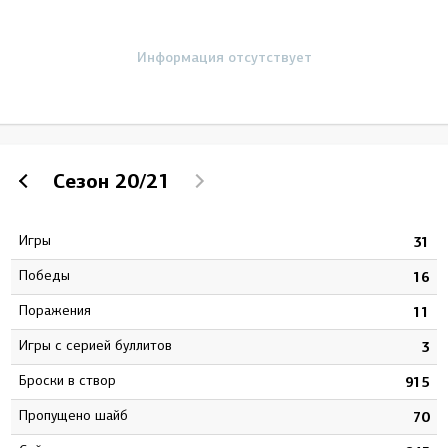
Информация отсутствует
Сезон
20/21
Игры
1
31
Победы
2
16
Поражения
5
11
Игры с серией буллитов
0
3
Броски в створ
2
915
Пропущено шайб
7
70