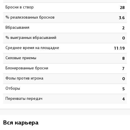
Броски в створ
2
28
% реализованных бросков
2
3.6
Вбрасывания
0
2
% выигранных вбрасываний
0
0
Среднее время на площадке
4
11:19
Силовые приемы
1
8
Блокированные броски
6
7
Фолы против игрока
0
0
Отборы
5
5
Перехваты передач
0
4
Вся карьера