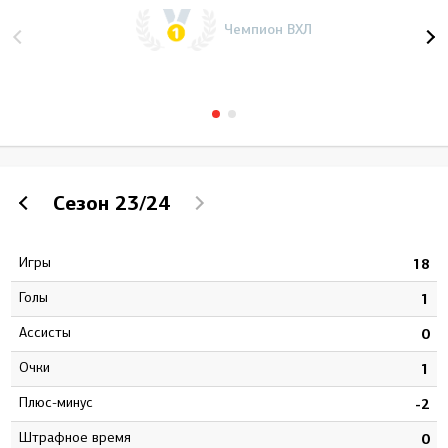
Чемпион ВХЛ
Сезон
23/24
Игры
2
18
Голы
9
1
Ассисты
4
0
Очки
3
1
Плюс-минус
5
-2
штрафное время
8
0