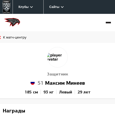
Клубы
Сайты
К матч-центру
Защитник
51
Максим Минеев
185 см
93 кг
Левый
29 лет
Награды