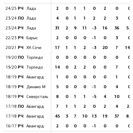
РЧ
2
0
1
1
0
2
0
0
24/25
Лада
ПО
4
0
1
1
2
2
3
0
23/24
Лада
РЧ
31
2
9
11
-3
16
36
5.6
23/24
Лада
РЧ
2
0
0
0
-1
0
3
0
22/23
Барыс
РЧ
17
1
1
2
-3
20
7
14.
20/21
ХК Сочи
ПО
0
0
0
0
0
0
0
0
19/20
Торпедо
РЧ
14
0
2
2
0
0
7
0
19/20
Торпедо
РЧ
1
0
0
0
0
0
1
0
18/19
Авангард
РЧ
5
0
0
0
-1
0
4
0
18/19
Динамо М
РЧ
8
0
1
1
-5
4
10
0
18/19
Северсталь
ПО
7
1
1
2
0
2
4
25
17/18
Авангард
РЧ
45
3
7
10
13
19
37
8.1
17/18
Авангард
РЧ
2
0
0
0
-1
0
0
0
16/17
Авангард