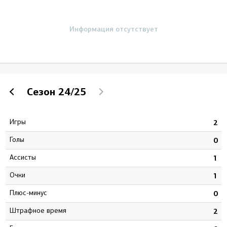
Информация отсутствует
Сезон
24/25
Игры
5
2
Голы
2
0
Ассисты
0
1
Очки
2
1
Плюс-минус
1
0
штрафное время
8
2