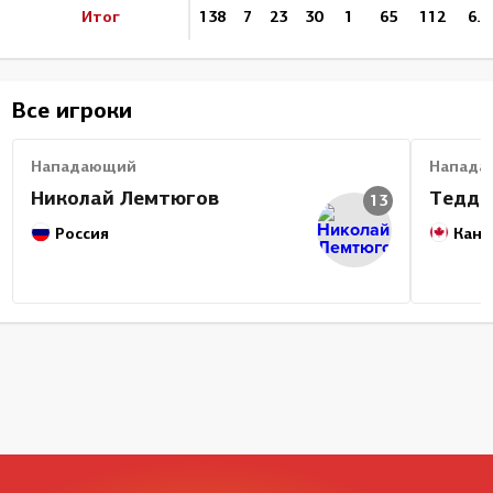
Итог
138
7
23
30
1
65
112
6.2
Все игроки
Нападающий
Напада
Николай Лемтюгов
Тедди
13
Россия
Кана