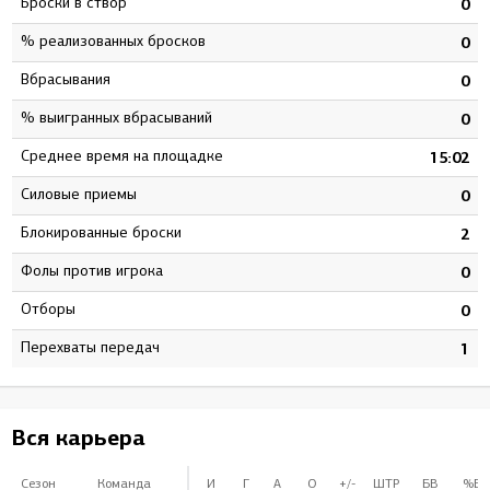
Броски в створ
9
0
% реализованных бросков
3
0
Вбрасывания
0
0
% выигранных вбрасываний
0
0
Среднее время на площадке
0
15:02
Силовые приемы
8
0
Блокированные броски
2
2
Фолы против игрока
0
0
Отборы
8
0
Перехваты передач
3
1
Вся карьера
Сезон
Команда
И
Г
А
О
+/-
ШТР
БВ
%БВ