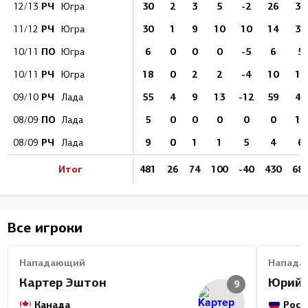
РЧ
30
2
3
5
-2
26
38
12/13
Югра
РЧ
30
1
9
10
10
14
39
11/12
Югра
ПО
6
0
0
0
-5
6
5
10/11
Югра
РЧ
18
0
2
2
-4
10
18
10/11
Югра
РЧ
55
4
9
13
-12
59
43
09/10
Лада
ПО
5
0
0
0
0
0
12
08/09
Лада
РЧ
9
0
1
1
5
4
6
08/09
Лада
Итог
481
26
74
100
-40
430
68
Все игроки
Нападающий
Напада
Картер Эштон
Юрий 
9
Канада
Росс