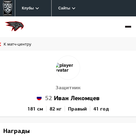
Клубы
Сайты
К матч-центру
Защитник
52
Иван Лекомцев
181 см
82 кг
Правый
41 год
Награды