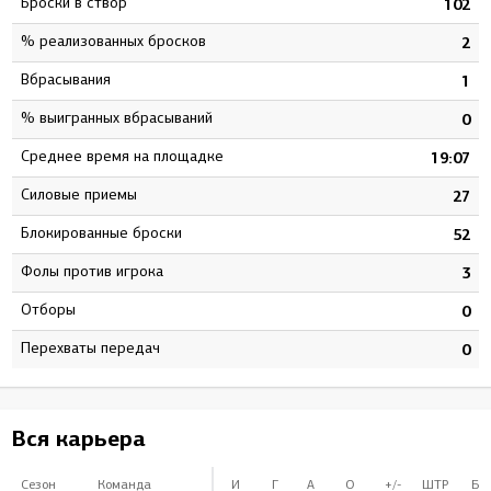
Броски в створ
2
102
% реализованных бросков
1
2
Вбрасывания
0
1
% выигранных вбрасываний
0
0
Среднее время на площадке
1
19:07
Силовые приемы
2
27
Блокированные броски
5
52
Фолы против игрока
2
3
Отборы
0
0
Перехваты передач
0
0
Вся карьера
Сезон
Команда
И
Г
А
О
+/-
ШТР
БВ