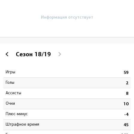
Информация отсутствует
Сезон
18/19
Игры
5
59
Голы
5
2
Ассисты
8
8
Очки
3
10
Плюс-минус
0
-4
штрафное время
1
45