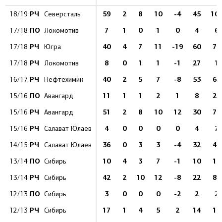
РЧ
59
2
8
10
-4
45
10
18/19
Северсталь
ПО
7
1
0
1
0
4
6
17/18
Локомотив
РЧ
40
4
7
11
-19
60
75
17/18
Югра
РЧ
8
0
1
1
-1
27
1
17/18
Локомотив
РЧ
40
2
5
7
-8
53
65
16/17
Нефтехимик
ПО
11
1
1
2
1
8
22
15/16
Авангард
РЧ
51
2
8
10
12
30
77
15/16
Авангард
РЧ
4
0
0
0
0
4
7
15/16
Салават Юлаев
РЧ
36
0
3
3
-4
32
47
14/15
Салават Юлаев
ПО
10
4
3
7
-1
10
18
13/14
Сибирь
РЧ
42
2
10
12
-8
22
80
13/14
Сибирь
ПО
3
0
0
0
-2
2
2
12/13
Сибирь
РЧ
17
1
4
5
2
14
19
12/13
Сибирь