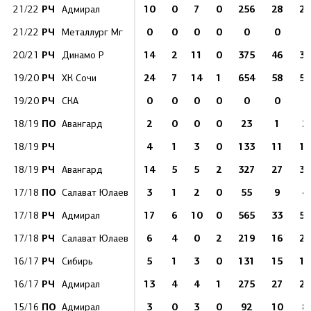
РЧ
10
0
7
0
256
28
22
21/22
Адмирал
РЧ
0
0
0
0
0
0
0
21/22
Металлург Мг
РЧ
14
2
11
0
375
46
32
20/21
Динамо Р
РЧ
24
7
14
1
654
58
59
19/20
ХК Сочи
РЧ
0
0
0
0
0
0
0
19/20
СКА
ПО
2
0
0
0
23
1
2
18/19
Авангард
РЧ
4
1
3
0
133
11
12
18/19
РЧ
14
5
5
2
327
27
30
18/19
Авангард
ПО
3
1
2
0
55
9
4
17/18
Салават Юлаев
РЧ
17
6
10
0
565
33
53
17/18
Адмирал
РЧ
6
4
0
2
219
16
20
17/18
Салават Юлаев
РЧ
5
1
3
0
131
15
11
16/17
Сибирь
РЧ
13
4
4
1
275
27
24
16/17
Адмирал
ПО
3
0
3
0
92
10
8
15/16
Адмирал