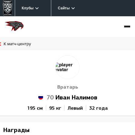
Клубы
Сайты
К матч-центру
Вратарь
70
Иван Налимов
195 см
95 кг
Левый
32 года
Награды