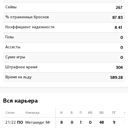
Сейвы
9
267
% отраженных бросков
7
87.83
Коэффициент надежности
8
8.41
Голы
0
0
Ассисты
1
0
Сухие игры
0
0
штрафное время
5
304
Время на льду
5
589:28
Вся карьера
Сезон
Команда
И
В
П
ИБ
БВ
ПГ
О
ПО
8
0
1
0
48
9
3
21/22
Металлург Мг