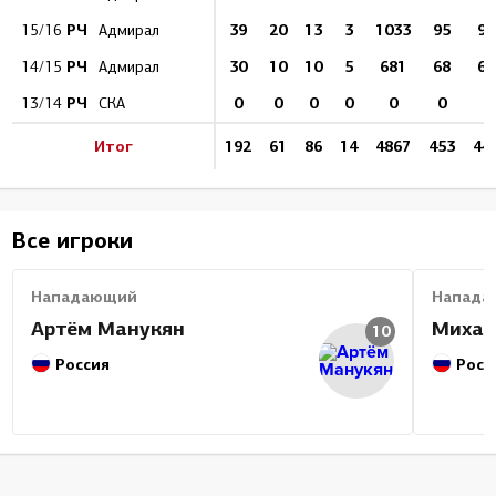
РЧ
39
20
13
3
1033
95
93
15/16
Адмирал
РЧ
30
10
10
5
681
68
61
14/15
Адмирал
РЧ
0
0
0
0
0
0
0
13/14
СКА
Итог
192
61
86
14
4867
453
44
Все игроки
Нападающий
Напада
Артём Манукян
Михаи
10
Россия
Росс