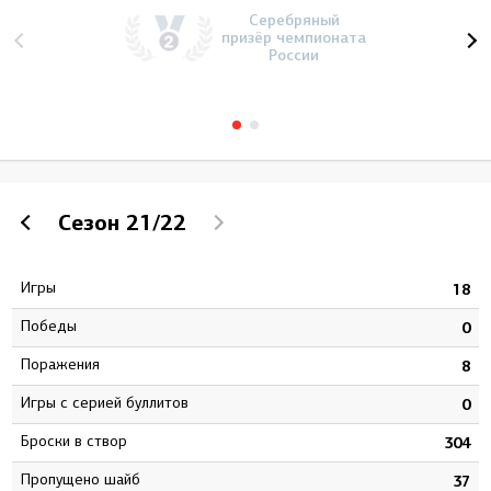
Серебряный
призёр чемпионата
России
Сезон
21/22
Игры
4
18
Победы
2
0
Поражения
1
8
Игры с серией буллитов
0
0
Броски в створ
5
304
Пропущено шайб
6
37