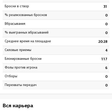
Броски в створ
1
31
% реализованных бросков
6
0
Вбрасывания
1
0
% выигранных вбрасываний
0
0
Среднее время на площадке
0
20:28
Силовые приемы
5
4
Блокированные броски
9
117
Фолы против игрока
1
6
Отборы
0
0
Перехваты передач
0
0
Вся карьера