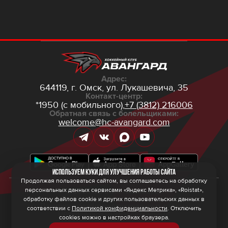
Адрес:
644119, г. Омск,
ул. Лукашевича, 35
Контакт-центр:
*1950 (с мобильного),
+7 (3812) 216006
Обратная связь с болельщиками:
welcome@hc-avangard.com
Используем куки для улучшения работы сайта
Продолжая пользоваться сайтом, вы соглашаетесь на обработку
персональных данных сервисами «Яндекс Метрика», «Roistat»,
© 2026 ООО ХК «Авангард»
Политика конфиденциальности
обработку файлов cookie и других пользовательских данных в
Политика обработки персональных данных
соответствии с
Политикой конфиденциальности
. Отключить
Правила программы лояльности
cookies можно в настройках браузера.