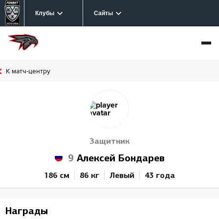
Клубы
Сайты
К матч-центру
Защитник
9
Алексей Бондарев
186 см
86 кг
Левый
43 года
Награды