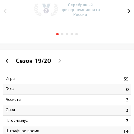
Серебряный
призёр чемпионата
России
Сезон
19/20
Игры
3
55
Голы
1
0
Ассисты
5
3
Очки
6
3
Плюс-минус
1
7
штрафное время
2
14