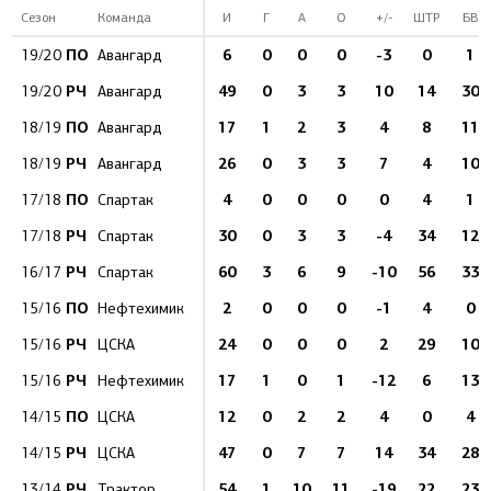
Сезон
Команда
И
Г
А
О
+/-
ШТР
БВ
ПО
6
0
0
0
-3
0
1
19/20
Авангард
РЧ
49
0
3
3
10
14
30
19/20
Авангард
ПО
17
1
2
3
4
8
11
18/19
Авангард
РЧ
26
0
3
3
7
4
10
18/19
Авангард
ПО
4
0
0
0
0
4
1
17/18
Спартак
РЧ
30
0
3
3
-4
34
12
17/18
Спартак
РЧ
60
3
6
9
-10
56
33
16/17
Спартак
ПО
2
0
0
0
-1
4
0
15/16
Нефтехимик
РЧ
24
0
0
0
2
29
10
15/16
ЦСКА
РЧ
17
1
0
1
-12
6
13
15/16
Нефтехимик
ПО
12
0
2
2
4
0
4
14/15
ЦСКА
РЧ
47
0
7
7
14
34
28
14/15
ЦСКА
РЧ
54
1
10
11
-19
22
23
13/14
Трактор