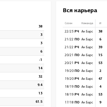
Амур
Вся карьера
Барыс
Салават Юлаев
Сезон
Команда
И
38
Сибирь
РЧ
38
22/23
Ак Барс
3
ПО
6
21/22
Ак Барс
3
РЧ
39
21/22
Ак Барс
6
ПО
15
20/21
Ак Барс
-1
РЧ
53
20/21
Ак Барс
14
ПО
2
19/20
Ак Барс
32
РЧ
47
19/20
Ак Барс
9.4
ПО
4
18/19
Ак Барс
13
РЧ
53
18/19
Ак Барс
61.5
ПО
9
17/18
Ак Барс