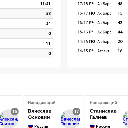
11:31
РЧ
48
17/18
Ак Барс
ПО
15
58
16/17
Ак Барс
РЧ
42
16/17
Ак Барс
34
РЧ
44
15/16
Ак Барс
0
ПО
20
14/15
Ак Барс
11
РЧ
18
14/15
Атлант
0
РЧ
28
14/15
Ак Барс
РЧ
32
13/14
Атлант
ПО
5
12/13
Атлант
РЧ
48
12/13
Атлант
ПО
4
11/12
Амур
Нападающий
Нападающий
РЧ
19
11/12
Амур
Вячеслав
Станислав
15
17
Основин
Галиев
РЧ
44
10/11
Амур
Россия
РЧ
Россия
6
09/10
Амур