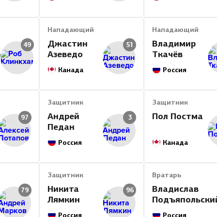
ПО
3
08/09
Лада
РЧ
21
Нападающий
08/09
Нападающий
Лада
Джастин
Владимир
49
51
Итог
663
р
Азеведо
Ткачёв
Канада
Россия
Защитник
Защитник
Андрей
Пол Постма
97
3
Педан
Россия
Канада
Защитник
Вратарь
Никита
Владислав
79
96
Лямкин
Подъяпольски
Россия
Россия