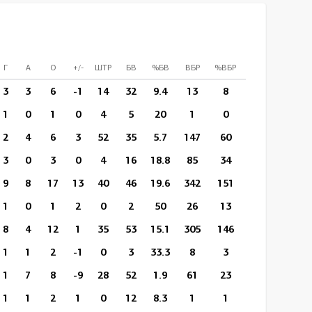
Г
А
О
+/-
ШТР
БВ
%БВ
ВБР
%ВБР
ВП/И
СПр
3
3
6
-1
14
32
9.4
13
8
11:31
58
1
0
1
0
4
5
20
1
0
12:27
3
2
4
6
3
52
35
5.7
147
60
13:37
44
3
0
3
0
4
16
18.8
85
34
14:50
15
9
8
17
13
40
46
19.6
342
151
14:10
63
1
0
1
2
0
2
50
26
13
14:08
4
8
4
12
1
35
53
15.1
305
146
13:14
58
1
1
2
-1
0
3
33.3
8
3
12:33
10
1
7
8
-9
28
52
1.9
61
23
14:05
85
1
1
2
1
0
12
8.3
1
1
13:05
16