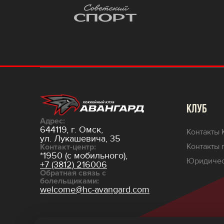
КЛУБ
Адрес:
644119, г. Омск,
Контакты 
ул. Лукашевича, 35
Контакты 
Контакт-центр:
*1950 (с мобильного),
Юридичес
+7 (3812) 216006
Обратная связь с
болельщиками:
welcome@hc-avangard.com