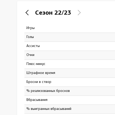
Локомотив
Сезон
22/23
Северсталь
ЦСКА
Игры
45
Шанхайские Драконы
Голы
3
Ассисты
4
Очки
7
Плюс-минус
3
штрафное время
56
Броски в створ
40
% реализованных бросков
7.5
Вбрасывания
148
% выигранных вбрасываний
40.54