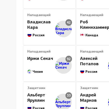
Нападающий
Нападающий
Владислав
Роб
42
Кара
Клинкхамме
Россия
Канада
Нападающий
Нападающий
Иржи Секач
Алексей
92
Потапов
Чехия
Россия
Защитник
Защитник
Альберт
Андрей
33
Яруллин
Марков
Россия
Россия