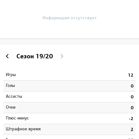
Информация отсутствует
Сезон
19/20
Игры
6
12
Голы
0
0
Ассисты
0
0
Очки
0
0
Плюс-минус
4
-2
штрафное время
8
2