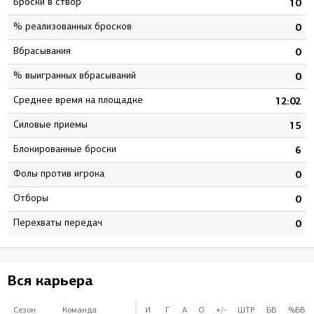
Броски в створ
9
10
% реализованных бросков
0
0
Вбрасывания
0
0
% выигранных вбрасываний
0
0
Среднее время на площадке
5
12:02
Силовые приемы
7
15
Блокированные броски
0
6
Фолы против игрока
1
0
Отборы
0
0
Перехваты передач
0
0
Вся карьера
Сезон
Команда
И
Г
А
О
+/-
ШТР
БВ
%БВ