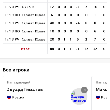
РЧ
12
0
0
0
-2
2
10
0
19/20
ХК Сочи
ПО
6
0
0
0
0
0
1
0
18/19
Салават Юлаев
РЧ
40
0
0
0
-4
8
8
0
18/19
Салават Юлаев
ПО
10
0
0
0
0
0
6
0
17/18
Салават Юлаев
РЧ
20
0
1
1
5
2
7
0
17/18
Салават Юлаев
Итог
88
0
1
1
-1
12
32
0
Все игроки
Нападающий
Напада
Эдуард Гиматов
Макси
8
Россия
Росс