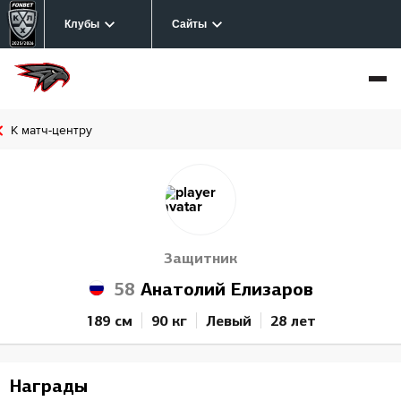
Клубы
Сайты
К матч-центру
Защитник
58
Анатолий Елизаров
189 см
90 кг
Левый
28 лет
Награды