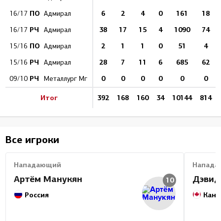
ПО
6
2
4
0
161
18
16/17
Адмирал
РЧ
38
17
15
4
1090
74
16/17
Адмирал
ПО
2
1
1
0
51
4
15/16
Адмирал
РЧ
28
7
11
6
685
62
15/16
Адмирал
РЧ
0
0
0
0
0
0
09/10
Металлург Мг
Итог
392
168
160
34
10144
814
Все игроки
Нападающий
Напада
Артём Манукян
Дэвид
10
Россия
Кана