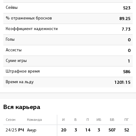
Сейвы
4
523
% отраженных бросков
5
89.25
Коэффициент надежности
8
7.73
Голы
0
0
Ассисты
1
0
Сухие игры
3
1
штрафное время
2
586
Время на льду
2
1201:15
Вся карьера
Сезон
Команда
И
В
П
ИБ
БВ
ПГ
РЧ
20
3
14
3
507
52
24/25
Амур