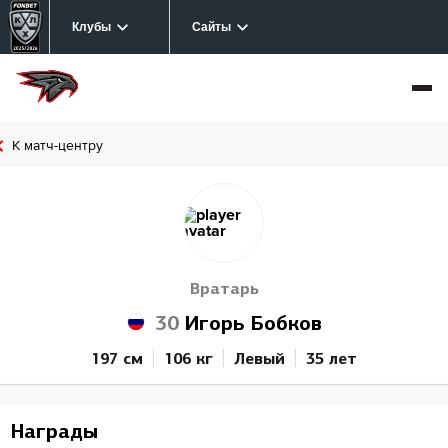
Клубы
Сайты
К матч-центру
Вратарь
30
Игорь Бобков
197 см
106 кг
Левый
35 лет
Награды