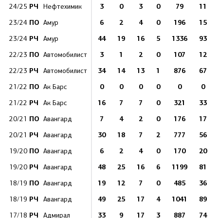
РЧ
3
0
3
0
79
11
24/25
Нефтехимик
ПО
6
2
4
0
196
15
23/24
Амур
РЧ
44
19
16
5
1336
93
23/24
Амур
ПО
3
1
2
0
107
12
22/23
Автомобилист
РЧ
34
14
13
1
876
67
22/23
Автомобилист
ПО
0
0
0
0
0
0
21/22
Ак Барс
РЧ
16
7
7
0
321
33
21/22
Ак Барс
ПО
7
4
2
0
176
17
20/21
Авангард
РЧ
30
18
7
2
777
56
20/21
Авангард
ПО
6
2
4
0
170
20
19/20
Авангард
РЧ
48
25
16
6
1199
81
19/20
Авангард
ПО
19
12
7
0
485
36
18/19
Авангард
РЧ
49
25
17
4
1041
89
18/19
Авангард
РЧ
33
9
17
3
887
74
17/18
Адмирал