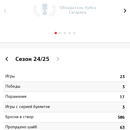
Обладатель Кубка
Гагарина
Сезон
24/25
Игры
0
23
Победы
1
3
Поражения
0
17
Игры с серией буллитов
5
3
Броски в створ
2
586
Пропущено шайб
8
63