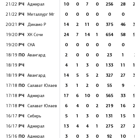
РЧ
10
0
7
0
256
28
22
21/22
Адмирал
РЧ
0
0
0
0
0
0
0
21/22
Металлург Мг
РЧ
14
2
11
0
375
46
32
20/21
Динамо Р
РЧ
24
7
14
1
654
58
59
19/20
ХК Сочи
РЧ
0
0
0
0
0
0
0
19/20
СКА
ПО
2
0
0
0
23
1
2
18/19
Авангард
РЧ
4
1
3
0
133
11
12
18/19
РЧ
14
5
5
2
327
27
30
18/19
Авангард
ПО
3
1
2
0
55
9
4
17/18
Салават Юлаев
РЧ
17
6
10
0
565
33
53
17/18
Адмирал
РЧ
6
4
0
2
219
16
20
17/18
Салават Юлаев
РЧ
5
1
3
0
131
15
11
16/17
Сибирь
РЧ
13
4
4
1
275
27
24
16/17
Адмирал
ПО
3
0
3
0
92
10
8
15/16
Адмирал