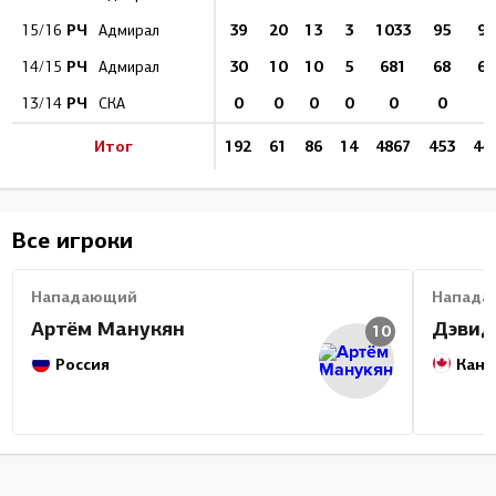
РЧ
39
20
13
3
1033
95
93
15/16
Адмирал
РЧ
30
10
10
5
681
68
61
14/15
Адмирал
РЧ
0
0
0
0
0
0
0
13/14
СКА
Итог
192
61
86
14
4867
453
44
Все игроки
Нападающий
Напада
Артём Манукян
Дэвид
10
Россия
Кана