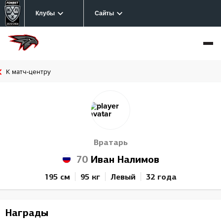
Клубы
Сайты
К матч-центру
Вратарь
70
Иван Налимов
195 см
95 кг
Левый
32 года
Награды