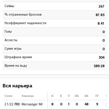
Сейвы
9
267
% отраженных бросков
7
87.83
Коэффициент надежности
8
8.41
Голы
0
0
Ассисты
1
0
Сухие игры
0
0
штрафное время
5
304
Время на льду
5
589:28
Вся карьера
Сезон
Команда
И
В
П
ИБ
БВ
ПГ
О
ПО
8
0
1
0
48
9
3
21/22
Металлург Мг