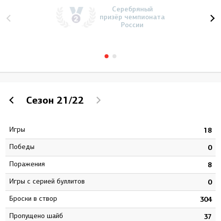
Серебряный
призёр чемпионата
России
Сезон
21/22
Игры
4
18
Победы
2
0
Поражения
1
8
Игры с серией буллитов
0
0
Броски в створ
5
304
Пропущено шайб
6
37