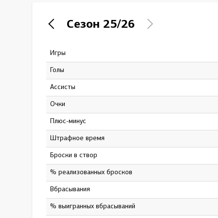
Локомотив
Сезон
25/26
Северсталь
ЦСКА
Игры
8
Шанхайские Драконы
Голы
0
Ассисты
0
Очки
0
Плюс-минус
-1
штрафное время
0
Броски в створ
2
% реализованных бросков
0
Вбрасывания
46
% выигранных вбрасываний
39.13