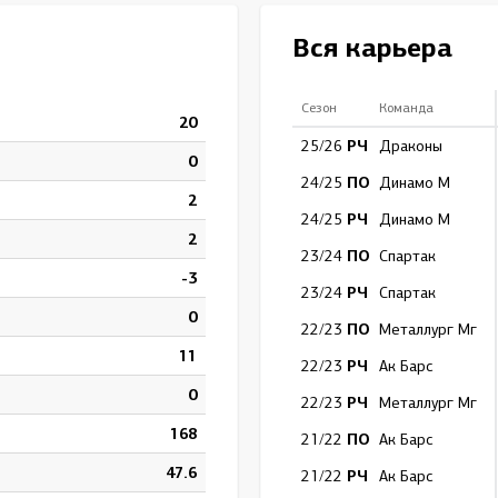
Амур
Вся карьера
Барыс
Салават Юлаев
Сезон
Команда
20
Сибирь
РЧ
25/26
Драконы
0
ПО
24/25
Динамо М
2
РЧ
24/25
Динамо М
2
ПО
23/24
Спартак
-3
РЧ
23/24
Спартак
0
ПО
22/23
Металлург Мг
11
РЧ
22/23
Ак Барс
0
РЧ
22/23
Металлург Мг
168
ПО
21/22
Ак Барс
47.6
РЧ
21/22
Ак Барс