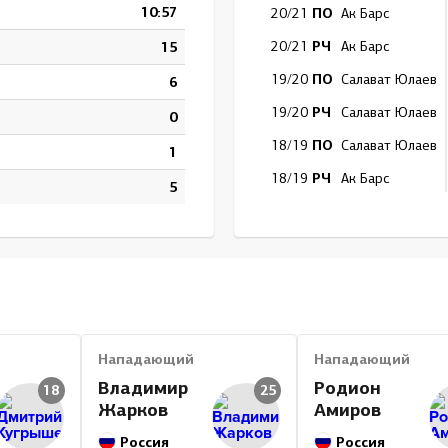
10:57
ПО
20/21
Ак Барс
РЧ
15
20/21
Ак Барс
ПО
19/20
Салават Юлаев
6
РЧ
19/20
Салават Юлаев
0
ПО
18/19
Салават Юлаев
1
РЧ
18/19
Ак Барс
5
РЧ
18/19
Салават Юлаев
ПО
17/18
Ак Барс
РЧ
17/18
Ак Барс
ПО
14/15
Ак Барс
РЧ
14/15
Ак Барс
Нападающий
Нападающий
ПО
13/14
Ак Барс
Владимир
Родион
18
25
Жарков
Амиров
РЧ
13/14
Ак Барс
Россия
РЧ
Россия
08/09
Ак Барс