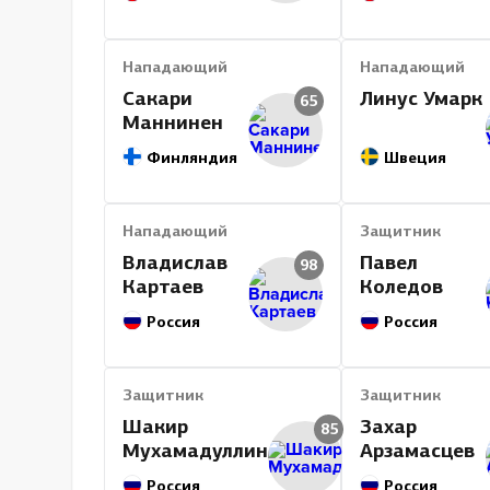
Нападающий
Нападающий
Сакари
Линус Умарк
65
Маннинен
Финляндия
Швеция
Нападающий
Защитник
Владислав
Павел
98
Картаев
Коледов
Россия
Россия
Защитник
Защитник
Шакир
Захар
85
Мухамадуллин
Арзамасцев
Россия
Россия