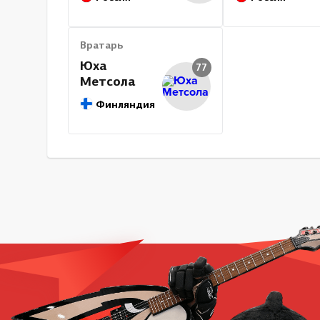
Вратарь
Юха
77
Метсола
Финляндия