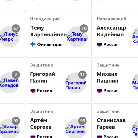
Итог
Нападающий
Нападающий
Тему
Александр
67
70
Хартикайнен
Кадейкин
Финляндия
Россия
Защитник
Защитник
Григорий
Михаил
2
11
Панин
Пашнин
Россия
Россия
Защитник
Защитник
Артём
Станислав
92
93
Сергеев
Гареев
Россия
Россия