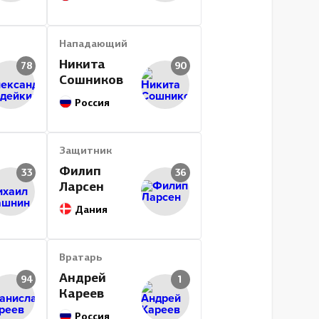
512
50
122
172
0
301
711
7
5818
2896
15:12
Нападающий
Никита
78
90
Сошников
Россия
Защитник
Филип
33
36
Ларсен
Дания
Вратарь
Андрей
94
1
Кареев
Россия