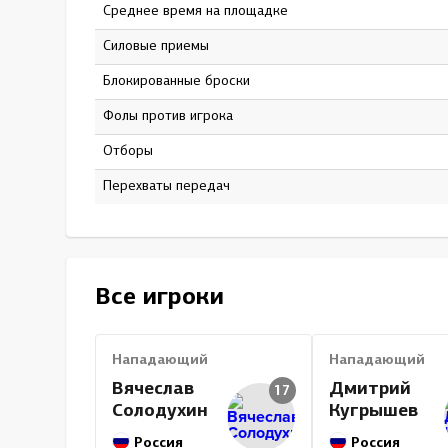
Среднее время на площадке
5:37
Силовые приемы
3
Блокированные броски
2
Фолы против игрока
0
Отборы
0
Перехваты передач
2
Все игроки
Нападающий
Нападающий
Вячеслав
Дмитрий
17
Солодухин
Кугрышев
Россия
Россия