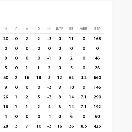
И
Г
А
О
+/-
ШТР
БВ
%БВ
ВБР
%ВБР
ВП/И
20
0
2
2
-3
0
11
0
168
80
10:57
0
0
0
0
0
0
0
0
0
0
0:00
8
0
0
0
-1
0
2
0
46
18
5:37
3
0
1
1
2
0
5
0
26
12
10:25
50
2
16
18
3
12
62
3.2
660
301
15:06
9
0
0
0
-3
8
10
0
145
62
14:38
26
1
2
3
-3
8
14
7.1
290
138
11:59
16
1
1
2
4
6
14
7.1
192
102
13:09
4
0
0
0
-1
0
6
0
60
29
13:49
28
3
7
10
-3
16
36
8.3
423
218
15:15