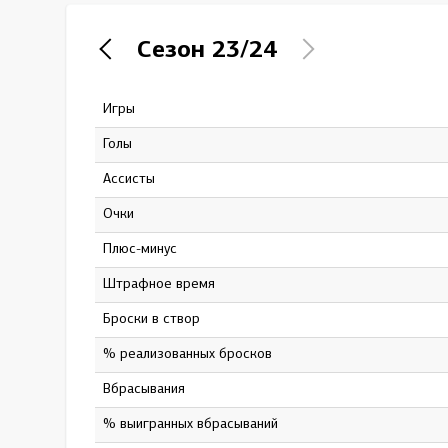
Локомотив
Сезон
23/24
Северсталь
ЦСКА
Игры
29
Шанхайские Драконы
Голы
4
Ассисты
4
Очки
8
Плюс-минус
-9
штрафное время
6
Броски в створ
67
% реализованных бросков
6
Вбрасывания
2
% выигранных вбрасываний
50