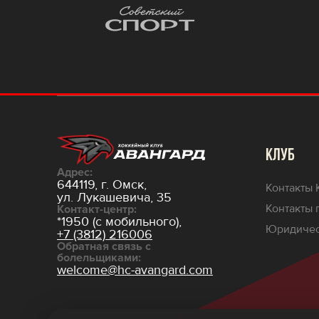
КЛУБ
Адрес:
644119, г. Омск,
Контакты 
ул. Лукашевича, 35
Контакты 
Контакт-центр:
*1950 (с мобильного),
Юридичес
+7 (3812) 216006
Обратная связь с
болельщиками:
welcome@hc-avangard.com