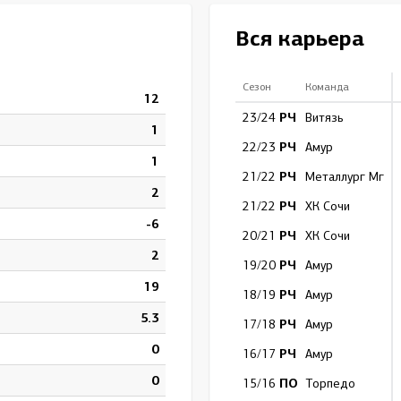
Амур
Вся карьера
Барыс
Салават Юлаев
Сезон
Команда
12
Сибирь
РЧ
23/24
Витязь
1
РЧ
22/23
Амур
1
РЧ
21/22
Металлург Мг
2
РЧ
21/22
ХК Сочи
-6
РЧ
20/21
ХК Сочи
2
РЧ
19/20
Амур
19
РЧ
18/19
Амур
5.3
РЧ
17/18
Амур
0
РЧ
16/17
Амур
0
ПО
15/16
Торпедо