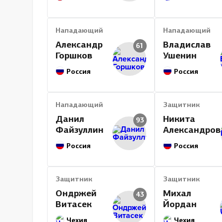
Нападающий
Нападающий
Александр
Владислав
61
Горшков
Ушенин
Россия
Россия
Нападающий
Защитник
Данил
Никита
93
Файзуллин
Александров
Россия
Россия
Защитник
Защитник
Ондржей
Михал
43
Витасек
Йордан
Чехия
Чехия