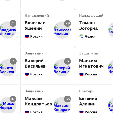
Нападающий
Нападающий
Вячеслав
Томаш
71
79
Ушенин
Зогорна
Россия
Чехия
Защитник
Защитник
Валерий
Максим
3
6
Васильев
Игнатович
Россия
Россия
Защитник
Вратарь
Максим
Евгений
47
63
Кондратьев
Аликин
Россия
Россия