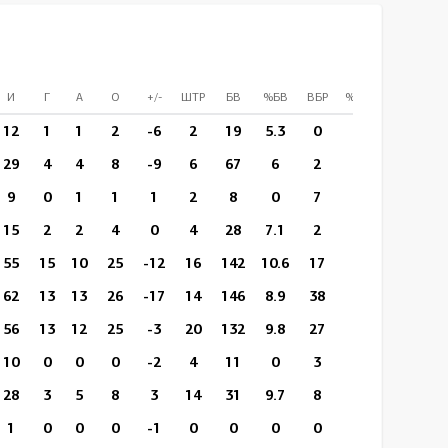
И
Г
А
О
+/-
ШТР
БВ
%БВ
ВБР
%ВБР
ВП/И
12
1
1
2
-6
2
19
5.3
0
0
11:33
29
4
4
8
-9
6
67
6
2
1
15:41
9
0
1
1
1
2
8
0
7
3
7:31
15
2
2
4
0
4
28
7.1
2
0
15:23
55
15
10
25
-12
16
142
10.6
17
5
16:45
62
13
13
26
-17
14
146
8.9
38
14
15:24
56
13
12
25
-3
20
132
9.8
27
10
15:33
10
0
0
0
-2
4
11
0
3
1
8:57
28
3
5
8
3
14
31
9.7
8
2
9:26
1
0
0
0
-1
0
0
0
0
0
9:39