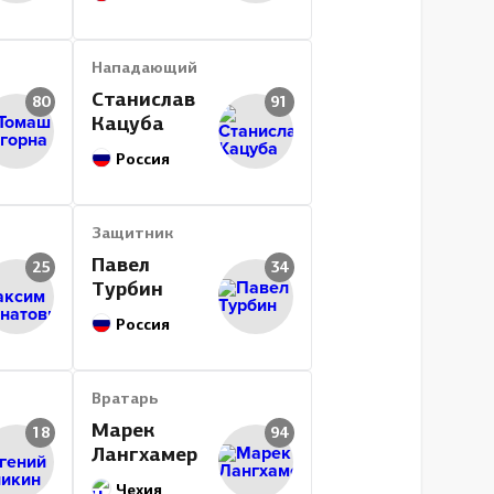
Нападающий
Станислав
80
91
Кацуба
Россия
Защитник
Павел
25
34
Турбин
Россия
Вратарь
Марек
18
94
Лангхамер
Чехия