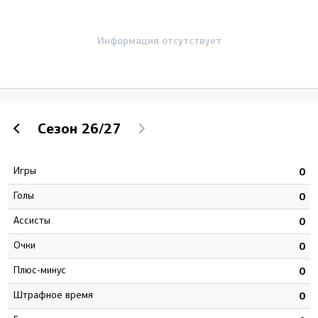
Информация отсутствует
Сезон
26/27
Игры
8
0
Голы
9
0
Ассисты
1
0
Очки
0
0
Плюс-минус
9
0
штрафное время
8
0