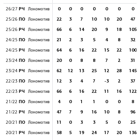
РЧ
0
0
0
0
0
0
0
26/27
Локомотив
ПО
22
3
7
10
10
20
47
25/26
Локомотив
РЧ
66
6
14
20
9
18
105
25/26
Локомотив
ПО
21
2
3
5
4
8
32
24/25
Локомотив
РЧ
64
6
16
22
15
22
100
24/25
Локомотив
ПО
20
0
8
8
7
2
31
23/24
Локомотив
РЧ
62
12
13
25
12
28
145
23/24
Локомотив
ПО
12
3
4
7
-3
2
37
22/23
Локомотив
РЧ
66
6
16
22
11
16
122
22/23
Локомотив
ПО
4
0
1
1
0
0
8
21/22
Локомотив
РЧ
47
7
9
16
10
8
96
21/22
Локомотив
ПО
11
0
3
3
5
0
25
20/21
Локомотив
РЧ
58
5
19
24
17
20
136
20/21
Локомотив