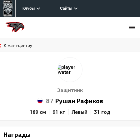
Клубы
Сайты
К матч-центру
Защитник
87
Рушан Рафиков
189 см
91 кг
Левый
31 год
Награды