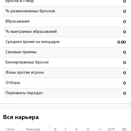
Броски в створ
2
0
% реализованных бросков
2
0
Вбрасывания
0
0
% выигранных вбрасываний
0
0
Среднее время на площадке
0
0:00
Силовые приемы
5
0
Блокированные броски
4
0
Фолы против игрока
0
0
Отборы
6
0
Перехваты передач
5
0
Вся карьера
Сезон
Команда
И
Г
А
О
+/-
ШТР
БВ