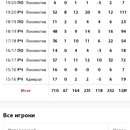
ПО
6
0
1
1
-5
2
7
19/20
Локомотив
РЧ
52
8
12
20
9
12
111
19/20
Локомотив
ПО
11
2
2
4
4
6
23
18/19
Локомотив
РЧ
48
5
9
14
5
16
94
18/19
Локомотив
РЧ
36
1
10
11
6
22
54
17/18
Локомотив
ПО
14
0
4
4
-3
6
18
16/17
Локомотив
РЧ
57
1
11
12
10
32
72
16/17
Локомотив
РЧ
16
0
0
0
0
6
7
15/16
Локомотив
РЧ
17
0
2
2
-5
6
19
15/16
Адмирал
Итог
710
67
164
231
118
252
1289
Все игроки