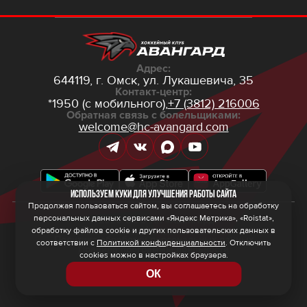
Адрес:
644119, г. Омск,
ул. Лукашевича, 35
Контакт-центр:
*1950 (с мобильного),
+7 (3812) 216006
Обратная связь с болельщиками:
welcome@hc-avangard.com
Используем куки для улучшения работы сайта
Продолжая пользоваться сайтом, вы соглашаетесь на обработку
персональных данных сервисами «Яндекс Метрика», «Roistat»,
© 2026 ООО ХК «Авангард»
Политика конфиденциальности
обработку файлов cookie и других пользовательских данных в
Политика обработки персональных данных
соответствии с
Политикой конфиденциальности
. Отключить
Правила программы лояльности
cookies можно в настройках браузера.
ОК