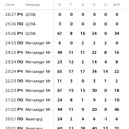
Сезон
Команда
И
Г
А
О
+/-
ШТР
РЧ
0
0
0
0
0
0
26/27
ЦСКА
ПО
3
0
0
0
0
0
25/26
ЦСКА
РЧ
67
8
16
24
0
34
1
25/26
ЦСКА
ПО
6
0
2
2
2
0
24/25
Металлург Мг
РЧ
49
11
11
22
8
16
1
24/25
Металлург Мг
ПО
23
12
2
14
4
8
23/24
Металлург Мг
РЧ
65
17
17
34
14
22
1
23/24
Металлург Мг
ПО
11
3
0
3
1
2
22/23
Металлург Мг
РЧ
67
15
15
30
0
18
1
22/23
Металлург Мг
ПО
24
8
1
9
2
10
21/22
Металлург Мг
РЧ
44
11
9
20
0
46
21/22
Металлург Мг
ПО
24
2
4
6
-1
6
20/21
Авангард
РЧ
60
12
28
40
13
32
1
20/21
Авангард