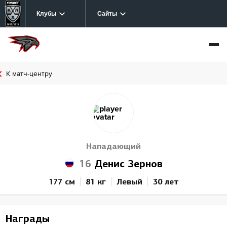
Клубы
Сайты
К матч-центру
Нападающий
16
Денис Зернов
177 см
81 кг
Левый
30 лет
Награды