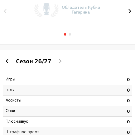
Обладатель Кубка
Гагарина
Сезон
26/27
Игры
0
0
Голы
8
0
Ассисты
6
0
Очки
4
0
Плюс-минус
0
0
штрафное время
4
0