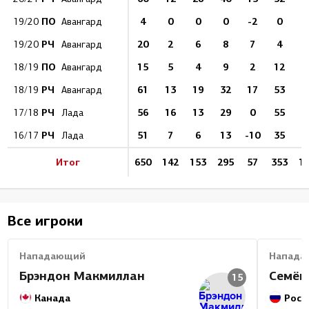
ПО
4
0
0
0
-2
0
19/20
Авангард
РЧ
20
2
6
8
7
4
19/20
Авангард
ПО
15
5
4
9
2
12
18/19
Авангард
РЧ
61
13
19
32
17
53
1
18/19
Авангард
РЧ
56
16
13
29
0
55
1
17/18
Лада
РЧ
51
7
6
13
-10
35
16/17
Лада
Итог
650
142
153
295
57
353
1
Все игроки
Нападающий
Напада
Брэндон Макмиллан
Семён
15
Канада
Росс