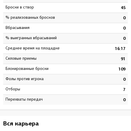
Броски в створ
5
45
% реализованных бросков
1
0
Вбрасывания
0
0
% выигранных вбрасываний
0
0
Среднее время на площадке
1
16:17
Силовые приемы
0
91
Блокированные броски
1
109
Фолы против игрока
6
0
Отборы
0
7
Перехваты передач
0
0
Вся карьера