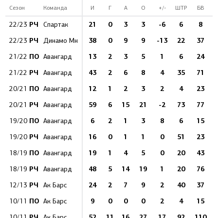
Сезон
Команда
И
Г
А
О
+/-
ШТР
БВ
РЧ
21
0
3
3
-6
6
8
22/23
Спартак
РЧ
38
0
9
9
-13
22
37
22/23
Динамо Мн
ПО
13
2
3
5
1
6
24
21/22
Авангард
РЧ
43
2
6
8
4
35
71
21/22
Авангард
ПО
12
1
2
3
2
4
23
20/21
Авангард
РЧ
59
6
15
21
-2
73
77
20/21
Авангард
ПО
6
2
1
3
8
6
15
1
19/20
Авангард
РЧ
16
0
1
1
0
51
23
19/20
Авангард
ПО
19
1
4
5
0
20
43
18/19
Авангард
РЧ
48
5
14
19
1
20
76
18/19
Авангард
РЧ
24
2
7
9
2
40
37
12/13
Ак Барс
ПО
9
0
0
0
2
4
15
10/11
Ак Барс
РЧ
52
11
16
27
17
92
110
10/11
Ак Барс