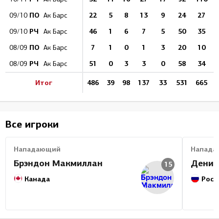
ПО
22
5
8
13
9
24
27
1
09/10
Ак Барс
РЧ
46
1
6
7
5
50
35
09/10
Ак Барс
ПО
7
1
0
1
3
20
10
08/09
Ак Барс
РЧ
51
0
3
3
0
58
34
08/09
Ак Барс
Итог
486
39
98
137
33
531
665
Все игроки
Нападающий
Напада
Брэндон Макмиллан
Денис
15
Канада
Росс