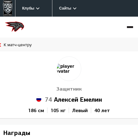
Клубы
Сайты
К матч-центру
Защитник
74
Алексей Емелин
186 см
105 кг
Левый
40 лет
Награды