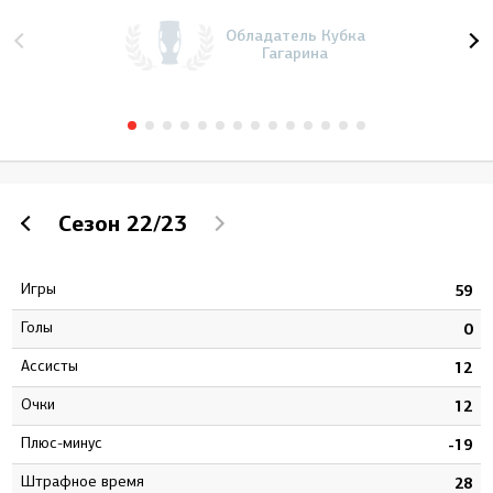
Обладатель Кубка
Гагарина
Сезон
22/23
Игры
6
59
Голы
4
0
Ассисты
9
12
Очки
3
12
Плюс-минус
5
-19
штрафное время
1
28