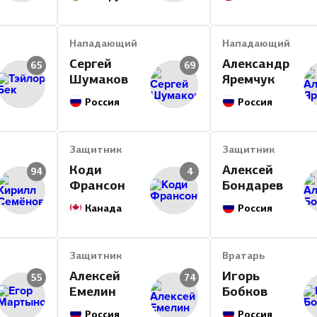
Нападающий
Нападающий
Сергей
Александр
65
69
Шумаков
Яремчук
Россия
Россия
Защитник
Защитник
Коди
Алексей
94
4
Франсон
Бондарев
Канада
Россия
Защитник
Вратарь
Алексей
Игорь
55
74
Емелин
Бобков
Россия
Россия