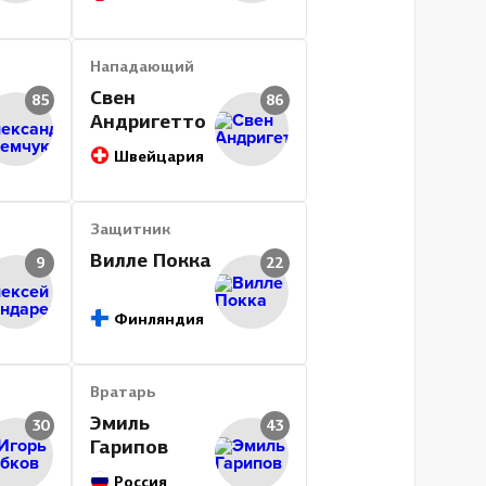
Нападающий
Свен
85
86
Андригетто
Швейцария
Защитник
Вилле Покка
9
22
Финляндия
Вратарь
Эмиль
30
43
Гарипов
Россия