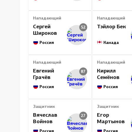
Нападающий
Нападающий
Сергей
Тэйлор Бек
52
Широков
Россия
Канада
Нападающий
Нападающий
Евгений
Кирилл
87
Грачёв
Семёнов
Россия
Россия
Защитник
Защитник
Вячеслав
Егор
27
Войнов
Мартынов
Россия
Россия