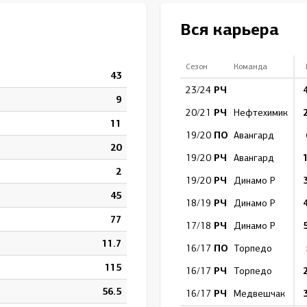
Амур
Вся карьера
Барыс
Салават Юлаев
Сезон
Команда
43
Сибирь
РЧ
23/24
9
РЧ
20/21
Нефтехимик
11
ПО
19/20
Авангард
20
РЧ
19/20
Авангард
2
РЧ
19/20
Динамо Р
45
РЧ
18/19
Динамо Р
77
РЧ
17/18
Динамо Р
11.7
ПО
16/17
Торпедо
115
РЧ
16/17
Торпедо
56.5
РЧ
16/17
Медвешчак