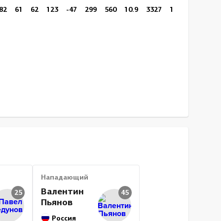
82
61
62
123
-47
299
560
10.9
3327
1608
17:37
Нападающий
Валентин
25
45
Пьянов
Россия