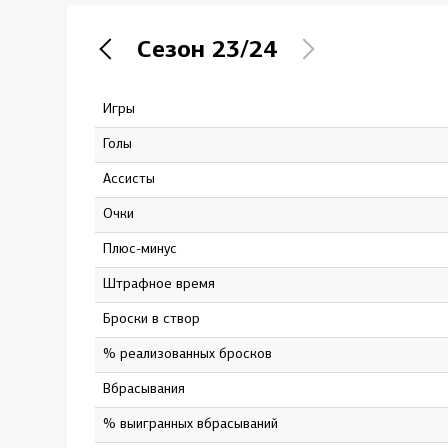
Локомотив
Сезон
23/24
Северсталь
ЦСКА
Игры
23
Шанхайские Драконы
Голы
2
Ассисты
5
Очки
7
Плюс-минус
-9
штрафное время
10
Броски в створ
34
% реализованных бросков
5.9
Вбрасывания
172
% выигранных вбрасываний
33.7