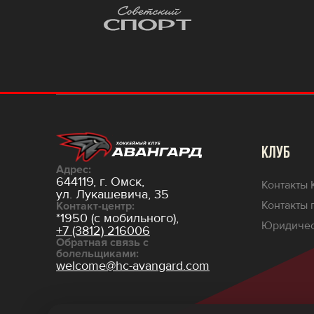
КЛУБ
Адрес:
644119, г. Омск,
Контакты 
ул. Лукашевича, 35
Контакты 
Контакт-центр:
*1950 (с мобильного),
Юридичес
+7 (3812) 216006
Обратная связь с
болельщиками:
welcome@hc-avangard.com