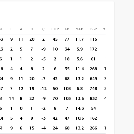
И
Г
А
О
+/-
ШТР
БВ
%БВ
ВБР
%ВБР
ВП/И
43
9
11
20
2
45
77
11.7
115
65
14:18
23
2
5
7
-9
10
34
5.9
172
58
16:39
6
1
1
2
-5
2
18
5.6
61
20
16:44
18
4
4
8
2
6
35
11.4
268
130
17:36
34
9
11
20
-7
42
68
13.2
649
320
19:57
47
7
12
19
-12
50
103
6.8
748
353
19:04
51
14
8
22
-9
70
103
13.6
832
417
18:42
5
1
0
1
-2
8
7
14.3
54
20
16:39
24
5
4
9
-3
42
47
10.6
162
83
15:40
31
9
6
15
-4
24
68
13.2
266
142
18:15