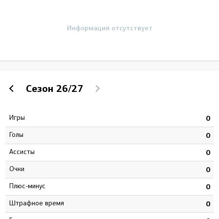
Информация отсутствует
Сезон
26/27
Игры
3
0
Голы
4
0
Ассисты
1
0
Очки
5
0
Плюс-минус
0
0
штрафное время
0
0