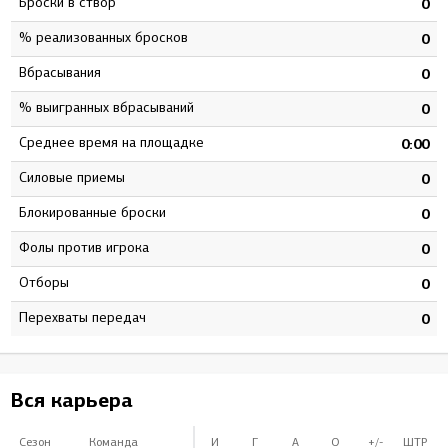
Броски в створ
3
0
% реализованных бросков
5
0
Вбрасывания
5
0
% выигранных вбрасываний
7
0
Среднее время на площадке
8
0:00
Силовые приемы
1
0
Блокированные броски
0
0
Фолы против игрока
0
0
Отборы
9
0
Перехваты передач
5
0
Вся карьера
Сезон
Команда
И
Г
А
О
+/-
ШТР