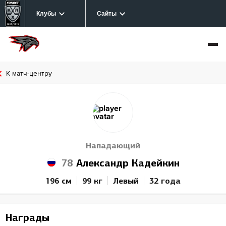
Клубы
Сайты
К матч-центру
Нападающий
78
Александр Кадейкин
196 см
99 кг
Левый
32 года
Награды