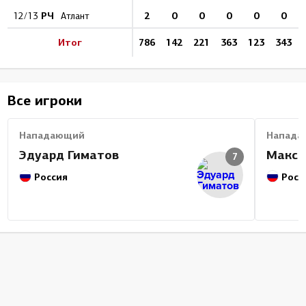
РЧ
2
0
0
0
0
0
12/13
Атлант
Итог
786
142
221
363
123
343
Все игроки
Нападающий
Напада
Эдуард Гиматов
Макси
7
Россия
Росс