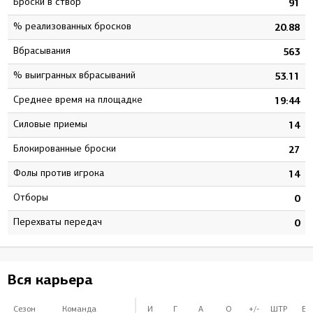
Броски в створ
2
91
% реализованных бросков
6
20.88
Вбрасывания
5
563
% выигранных вбрасываний
1
53.11
Среднее время на площадке
9
19:44
Силовые приемы
1
14
Блокированные броски
9
27
Фолы против игрока
7
14
Отборы
0
0
Перехваты передач
0
0
Вся карьера
Сезон
Команда
И
Г
А
О
+/-
ШТР
БВ