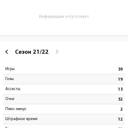
Информация отсутствует
Сезон
21/22
Игры
4
39
Голы
1
19
Ассисты
6
13
Очки
7
32
Плюс-минус
3
2
штрафное время
6
12