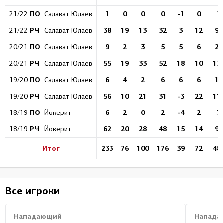
ПО
1
0
0
0
-1
0
1
21/22
Салават Юлаев
РЧ
38
19
13
32
3
12
90
21/22
Салават Юлаев
ПО
9
2
3
5
5
6
23
20/21
Салават Юлаев
РЧ
55
19
33
52
18
10
13
20/21
Салават Юлаев
ПО
6
4
2
6
6
6
13
19/20
Салават Юлаев
РЧ
56
10
21
31
-3
22
11
19/20
Салават Юлаев
ПО
6
2
0
2
-4
2
7
18/19
Йокерит
РЧ
62
20
28
48
15
14
98
18/19
Йокерит
Итог
233
76
100
176
39
72
48
Все игроки
Нападающий
Напада