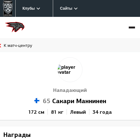
Клубы
Сайты
К матч-центру
Нападающий
65
Сакари Маннинен
172 см
81 кг
Левый
34 года
Награды