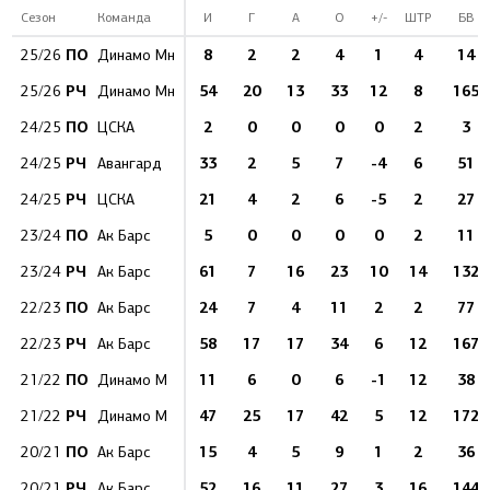
Сезон
Команда
И
Г
А
О
+/-
ШТР
БВ
ПО
8
2
2
4
1
4
14
25/26
Динамо Мн
РЧ
54
20
13
33
12
8
165
25/26
Динамо Мн
ПО
2
0
0
0
0
2
3
24/25
ЦСКА
РЧ
33
2
5
7
-4
6
51
24/25
Авангард
РЧ
21
4
2
6
-5
2
27
24/25
ЦСКА
ПО
5
0
0
0
0
2
11
23/24
Ак Барс
РЧ
61
7
16
23
10
14
132
23/24
Ак Барс
ПО
24
7
4
11
2
2
77
22/23
Ак Барс
РЧ
58
17
17
34
6
12
167
22/23
Ак Барс
ПО
11
6
0
6
-1
12
38
21/22
Динамо М
РЧ
47
25
17
42
5
12
172
21/22
Динамо М
ПО
15
4
5
9
1
2
36
20/21
Ак Барс
РЧ
52
16
11
27
3
16
144
20/21
Ак Барс