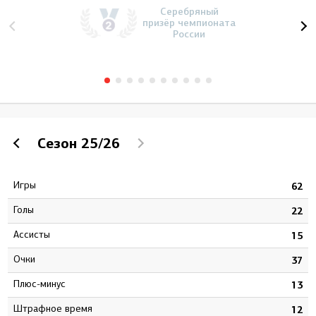
Серебряный
призёр чемпионата
России
Сезон
25/26
Игры
6
62
Голы
6
22
Ассисты
7
15
Очки
3
37
Плюс-минус
9
13
штрафное время
0
12