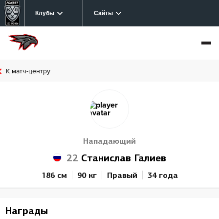
Клубы
Сайты
К матч-центру
Нападающий
22
Станислав Галиев
186 см
90 кг
Правый
34 года
Награды