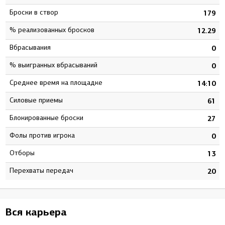
Броски в створ
1
179
% реализованных бросков
1
12.29
Вбрасывания
2
0
% выигранных вбрасываний
0
0
Среднее время на площадке
5
14:10
Силовые приемы
6
61
Блокированные броски
6
27
Фолы против игрока
0
0
Отборы
9
13
Перехваты передач
9
20
Вся карьера