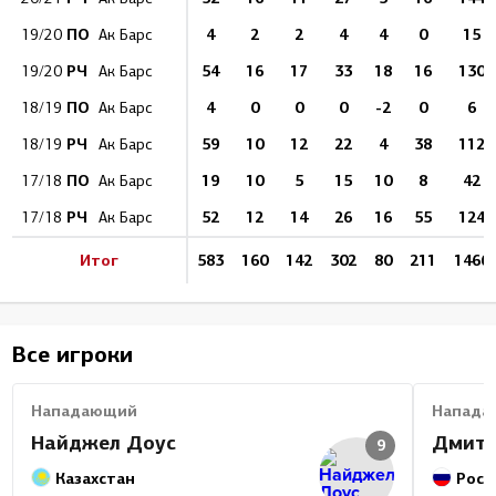
ПО
4
2
2
4
4
0
15
19/20
Ак Барс
РЧ
54
16
17
33
18
16
130
19/20
Ак Барс
ПО
4
0
0
0
-2
0
6
18/19
Ак Барс
РЧ
59
10
12
22
4
38
112
18/19
Ак Барс
ПО
19
10
5
15
10
8
42
17/18
Ак Барс
РЧ
52
12
14
26
16
55
124
17/18
Ак Барс
Итог
583
160
142
302
80
211
1466
Все игроки
Нападающий
Напада
Найджел Доус
Дмитр
9
Казахстан
Росс