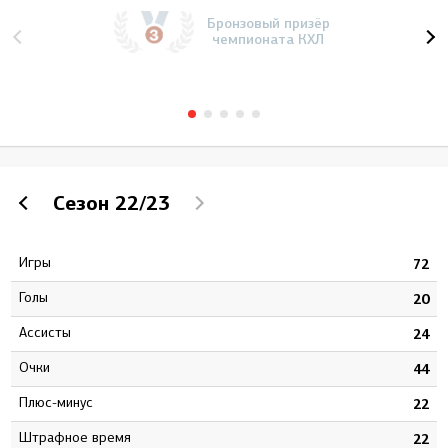
Бронзовый призёр
чемпионата КХЛ
Сезон
22/23
Игры
0
72
Голы
1
20
Ассисты
4
24
Очки
5
44
Плюс-минус
4
22
штрафное время
1
22