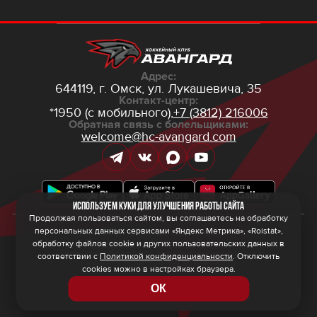
Адрес:
644119, г. Омск,
ул. Лукашевича, 35
Контакт-центр:
*1950 (с мобильного),
+7 (3812) 216006
Обратная связь с болельщиками:
welcome@hc-avangard.com
Используем куки для улучшения работы сайта
Продолжая пользоваться сайтом, вы соглашаетесь на обработку
персональных данных сервисами «Яндекс Метрика», «Roistat»,
© 2026 ООО ХК «Авангард»
Политика конфиденциальности
обработку файлов cookie и других пользовательских данных в
Политика обработки персональных данных
соответствии с
Политикой конфиденциальности
. Отключить
Правила программы лояльности
cookies можно в настройках браузера.
ОК