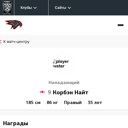
Клубы
Сайты
К матч-центру
Нападающий
9
Корбэн Найт
185 см
86 кг
Правый
35 лет
Награды