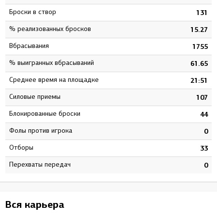
Броски в створ
4
131
% реализованных бросков
4
15.27
Вбрасывания
7
1755
% выигранных вбрасываний
9
61.65
Среднее время на площадке
8
21:51
Силовые приемы
7
107
Блокированные броски
3
44
Фолы против игрока
7
0
Отборы
0
33
Перехваты передач
0
0
Вся карьера