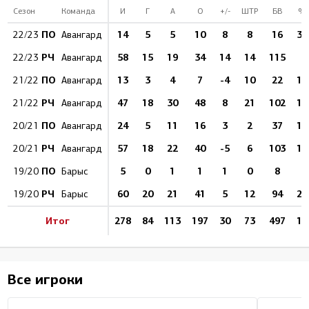
Сезон
Команда
И
Г
А
О
+/-
ШТР
БВ
%
ПО
14
5
5
10
8
8
16
31
22/23
Авангард
РЧ
58
15
19
34
14
14
115
1
22/23
Авангард
ПО
13
3
4
7
-4
10
22
13
21/22
Авангард
РЧ
47
18
30
48
8
21
102
17
21/22
Авангард
ПО
24
5
11
16
3
2
37
13
20/21
Авангард
РЧ
57
18
22
40
-5
6
103
17
20/21
Авангард
ПО
5
0
1
1
1
0
8
0
19/20
Барыс
РЧ
60
20
21
41
5
12
94
21
19/20
Барыс
Итог
278
84
113
197
30
73
497
16
Все игроки