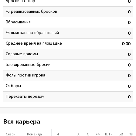
Броски в створ
3
0
% реализованных бросков
3
0
Вбрасывания
0
0
% выигранных вбрасываний
0
0
Среднее время на площадке
3
0:00
Силовые приемы
1
0
Блокированные броски
7
0
Фолы против игрока
0
0
Отборы
6
0
Перехваты передач
1
0
Вся карьера
Сезон
Команда
И
Г
А
О
+/-
ШТР
БВ
%Б