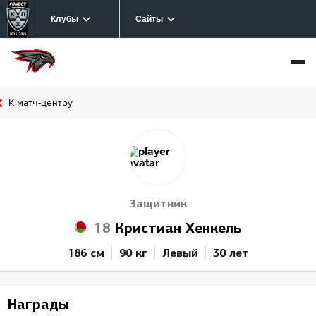
Клубы
Сайты
К матч-центру
Защитник
18
Кристиан Хенкель
186 см
90 кг
Левый
30 лет
Награды