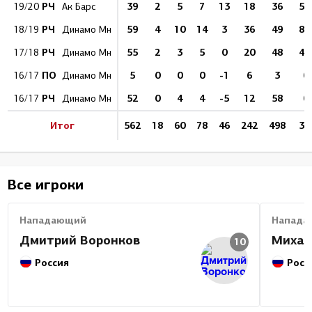
РЧ
39
2
5
7
13
18
36
5.
19/20
Ак Барс
РЧ
59
4
10
14
3
36
49
8.
18/19
Динамо Мн
РЧ
55
2
3
5
0
20
48
4.
17/18
Динамо Мн
ПО
5
0
0
0
-1
6
3
0
16/17
Динамо Мн
РЧ
52
0
4
4
-5
12
58
0
16/17
Динамо Мн
Итог
562
18
60
78
46
242
498
3.
Все игроки
Нападающий
Напада
Дмитрий Воронков
Михаи
10
Россия
Росс