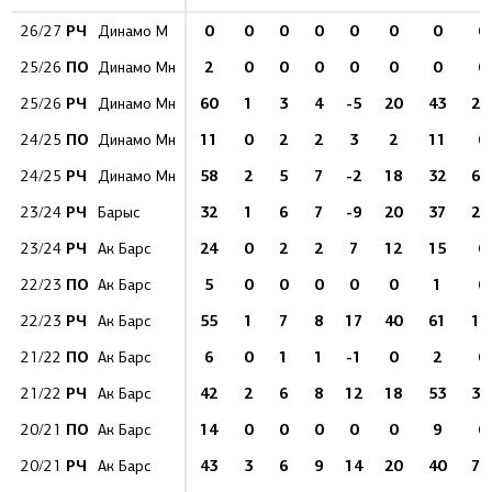
РЧ
0
0
0
0
0
0
0
0
26/27
Динамо М
ПО
2
0
0
0
0
0
0
0
25/26
Динамо Мн
РЧ
60
1
3
4
-5
20
43
2.
25/26
Динамо Мн
ПО
11
0
2
2
3
2
11
0
24/25
Динамо Мн
РЧ
58
2
5
7
-2
18
32
6.
24/25
Динамо Мн
РЧ
32
1
6
7
-9
20
37
2.
23/24
Барыс
РЧ
24
0
2
2
7
12
15
0
23/24
Ак Барс
ПО
5
0
0
0
0
0
1
0
22/23
Ак Барс
РЧ
55
1
7
8
17
40
61
1.
22/23
Ак Барс
ПО
6
0
1
1
-1
0
2
0
21/22
Ак Барс
РЧ
42
2
6
8
12
18
53
3.
21/22
Ак Барс
ПО
14
0
0
0
0
0
9
0
20/21
Ак Барс
РЧ
43
3
6
9
14
20
40
7.
20/21
Ак Барс