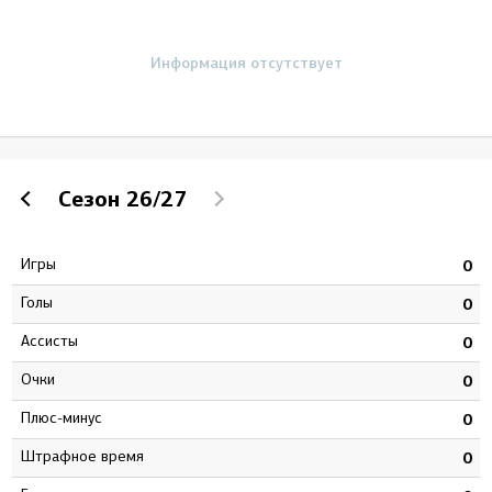
Информация отсутствует
Сезон
26/27
Игры
2
0
Голы
1
0
Ассисты
3
0
Очки
4
0
Плюс-минус
5
0
штрафное время
0
0