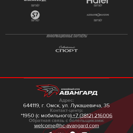
партнёр
партнёр
партнёр
партнёр
ИНФОРМАЦИОННЫЕ ПАРТНЁРЫ
Адрес:
644119, г. Омск,
ул. Лукашевича, 35
Контакт-центр:
*1950 (с мобильного),
+7 (3812) 216006
Обратная связь с болельщиками:
welcome@hc-avangard.com