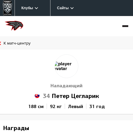
Клубы
Сайты
К матч-центру
Нападающий
34
Петер Цегларик
188 см
92 кг
Левый
31 год
Награды