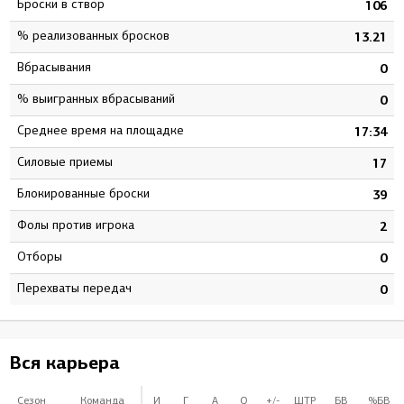
Броски в створ
106
% реализованных бросков
13.21
Вбрасывания
0
% выигранных вбрасываний
0
Среднее время на площадке
17:34
Силовые приемы
17
Блокированные броски
39
Фолы против игрока
2
Отборы
0
Перехваты передач
0
Вся карьера
Сезон
Команда
И
Г
А
О
+/-
ШТР
БВ
%БВ