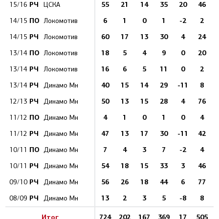
РЧ
55
21
14
35
20
46
15/16
ЦСКА
ПО
6
1
0
1
-2
2
14/15
Локомотив
РЧ
60
17
13
30
4
24
14/15
Локомотив
ПО
18
5
4
9
0
20
13/14
Локомотив
РЧ
16
6
5
11
0
2
13/14
Локомотив
РЧ
40
15
14
29
-11
8
13/14
Динамо Мн
РЧ
50
13
15
28
4
76
12/13
Динамо Мн
ПО
4
1
0
1
0
4
11/12
Динамо Мн
РЧ
47
13
17
30
-11
42
11/12
Динамо Мн
ПО
7
4
3
7
-2
4
10/11
Динамо Мн
РЧ
54
18
15
33
3
46
10/11
Динамо Мн
РЧ
56
26
18
44
6
77
09/10
Динамо Мн
РЧ
13
2
3
5
-8
8
08/09
Динамо Мн
Итог
724
202
167
369
17
505