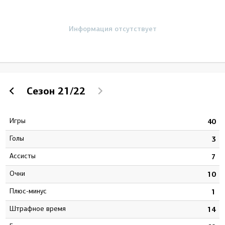
Информация отсутствует
Сезон
21/22
Игры
9
40
Голы
0
3
Ассисты
8
7
Очки
8
10
Плюс-минус
4
1
штрафное время
2
14