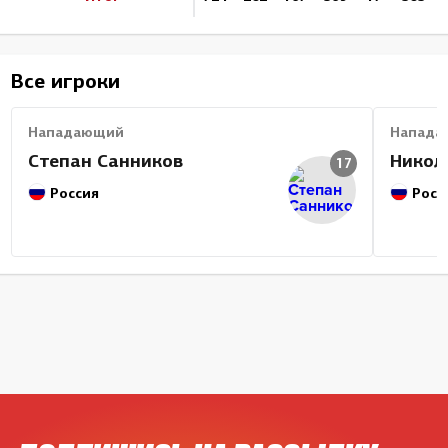
Все игроки
Нападающий
Напада
Степан Санников
Никол
17
Россия
Росс