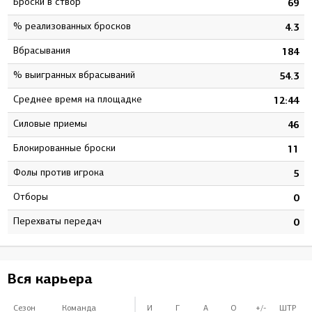
Броски в створ
0
69
% реализованных бросков
3
4.3
Вбрасывания
4
184
% выигранных вбрасываний
7
54.3
Среднее время на площадке
7
12:44
Силовые приемы
7
46
Блокированные броски
4
11
Фолы против игрока
9
5
Отборы
0
0
Перехваты передач
0
0
Вся карьера
Сезон
Команда
И
Г
А
О
+/-
ШТР