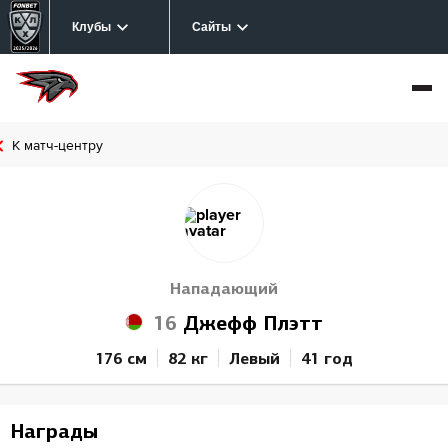
Клубы
Сайты
К матч-центру
Нападающий
16
Джефф Плэтт
176 см
82 кг
Левый
41 год
Награды