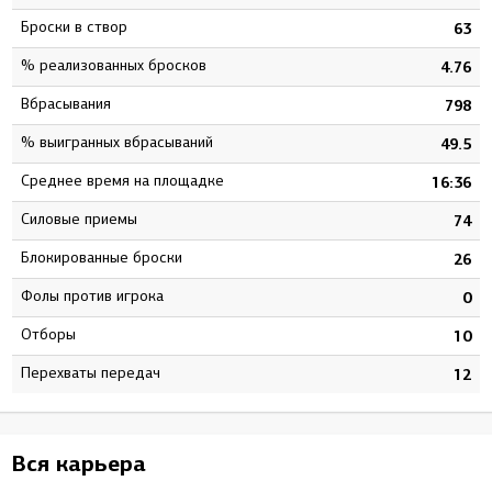
Броски в створ
0
63
% реализованных бросков
0
4.76
Вбрасывания
2
798
% выигранных вбрасываний
8
49.5
Среднее время на площадке
7
16:36
Силовые приемы
9
74
Блокированные броски
3
26
Фолы против игрока
0
0
Отборы
3
10
Перехваты передач
8
12
Вся карьера