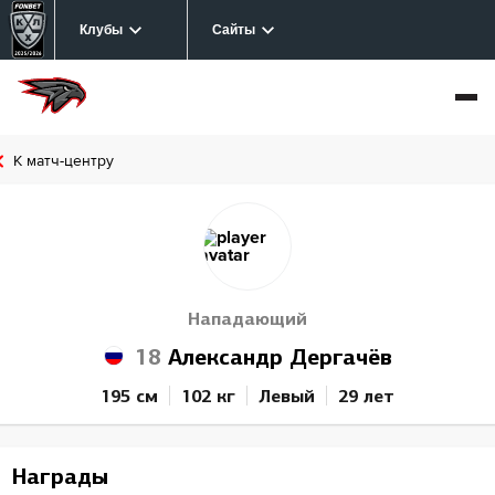
Клубы
Сайты
К матч-центру
Нападающий
18
Александр Дергачёв
195 см
102 кг
Левый
29 лет
Награды