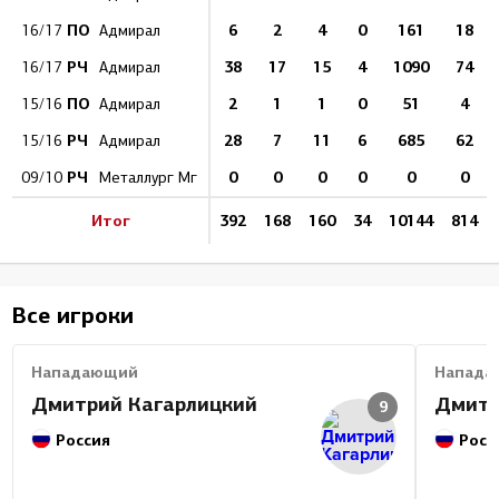
ПО
6
2
4
0
161
18
16/17
Адмирал
РЧ
38
17
15
4
1090
74
16/17
Адмирал
ПО
2
1
1
0
51
4
15/16
Адмирал
РЧ
28
7
11
6
685
62
15/16
Адмирал
РЧ
0
0
0
0
0
0
09/10
Металлург Мг
Итог
392
168
160
34
10144
814
Все игроки
Нападающий
Напада
Дмитрий Кагарлицкий
Дмитр
9
Россия
Росс