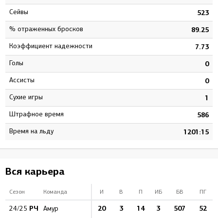
Сейвы
4
523
% отраженных бросков
5
89.25
Коэффициент надежности
8
7.73
Голы
0
0
Ассисты
1
0
Сухие игры
3
1
штрафное время
2
586
Время на льду
2
1201:15
Вся карьера
Сезон
Команда
И
В
П
ИБ
БВ
ПГ
РЧ
20
3
14
3
507
52
24/25
Амур