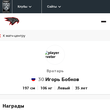
Клубы
Сайты
К матч-центру
Вратарь
30
Игорь Бобков
197 см
106 кг
Левый
35 лет
Награды