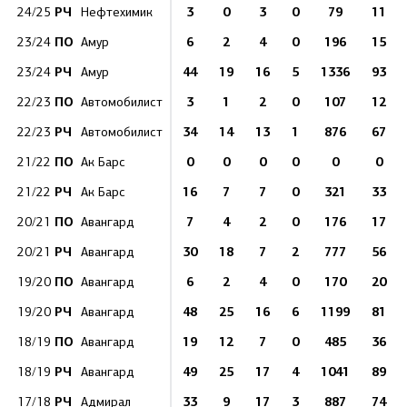
РЧ
3
0
3
0
79
11
24/25
Нефтехимик
ПО
6
2
4
0
196
15
23/24
Амур
РЧ
44
19
16
5
1336
93
23/24
Амур
ПО
3
1
2
0
107
12
22/23
Автомобилист
РЧ
34
14
13
1
876
67
22/23
Автомобилист
ПО
0
0
0
0
0
0
21/22
Ак Барс
РЧ
16
7
7
0
321
33
21/22
Ак Барс
ПО
7
4
2
0
176
17
20/21
Авангард
РЧ
30
18
7
2
777
56
20/21
Авангард
ПО
6
2
4
0
170
20
19/20
Авангард
РЧ
48
25
16
6
1199
81
19/20
Авангард
ПО
19
12
7
0
485
36
18/19
Авангард
РЧ
49
25
17
4
1041
89
18/19
Авангард
РЧ
33
9
17
3
887
74
17/18
Адмирал