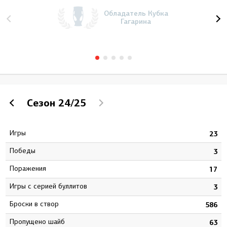
Обладатель Кубка
Гагарина
Сезон
24/25
Игры
0
23
Победы
1
3
Поражения
0
17
Игры с серией буллитов
5
3
Броски в створ
2
586
Пропущено шайб
8
63