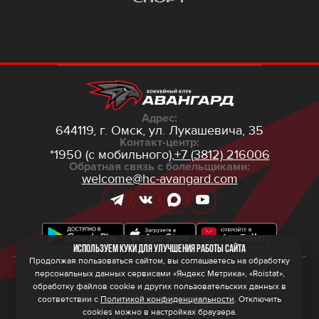
Адрес:
644119, г. Омск,
ул. Лукашевича, 35
Контакт-центр:
*1950 (с мобильного),
+7 (3812) 216006
Обратная связь с болельщиками:
welcome@hc-avangard.com
Используем куки для улучшения работы сайта
Продолжая пользоваться сайтом, вы соглашаетесь на обработку
персональных данных сервисами «Яндекс Метрика», «Roistat»,
© 2026 ООО ХК «Авангард»
Политика конфиденциальности
обработку файлов cookie и других пользовательских данных в
Политика обработки персональных данных
соответствии с
Политикой конфиденциальности
. Отключить
Правила программы лояльности
cookies можно в настройках браузера.