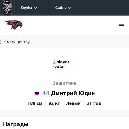
Клубы
Сайты
К матч-центру
Защитник
44
Дмитрий Юдин
188 см
92 кг
Левый
31 год
Награды