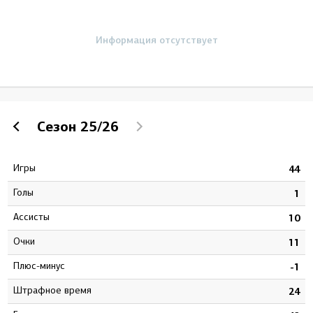
Информация отсутствует
Сезон
25/26
Игры
1
44
Голы
2
1
Ассисты
5
10
Очки
7
11
Плюс-минус
0
-1
штрафное время
6
24