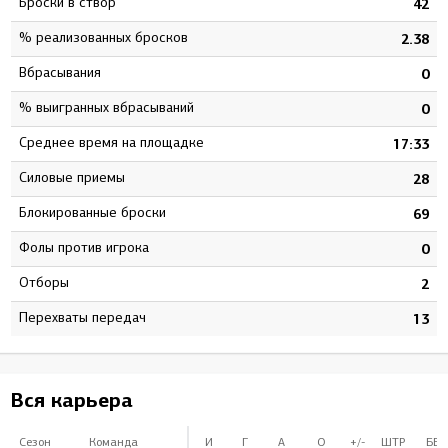
Броски в створ
7
42
% реализованных бросков
6
2.38
Вбрасывания
0
0
% выигранных вбрасываний
0
0
Среднее время на площадке
4
17:33
Силовые приемы
7
28
Блокированные броски
2
69
Фолы против игрока
0
0
Отборы
2
2
Перехваты передач
2
13
Вся карьера
Сезон
Команда
И
Г
А
О
+/-
ШТР
БВ