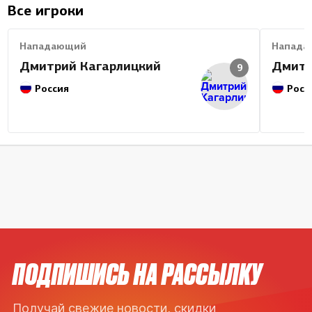
Все игроки
Нападающий
Напада
Дмитрий Кагарлицкий
Дмитр
9
Россия
Росс
ПОДПИШИСЬ НА РАССЫЛКУ
Получай свежие новости, скидки