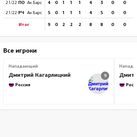
ПО
4
0
1
1
1
4
3
0
0
21/22
Ак Барс
РЧ
5
0
1
1
1
4
5
0
0
21/22
Ак Барс
Итог
9
0
2
2
2
8
8
0
0
Все игроки
Нападающий
Напада
Дмитрий Кагарлицкий
Дмитр
9
Россия
Росс