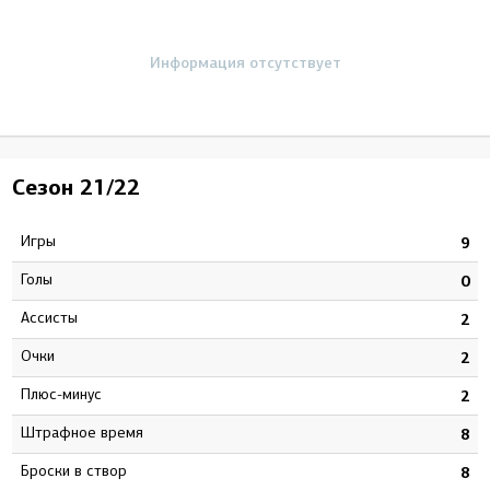
Информация отсутствует
Сезон
21/22
Игры
9
Голы
0
Ассисты
2
Очки
2
Плюс-минус
2
штрафное время
8
Броски в створ
8