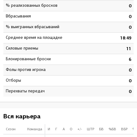
% реализованных бросков
0
Вбрасывания
0
% выигранных вбрасываний
0
Среднее время на площадке
18:49
Силовые приемы
11
Блокированные броски
6
Фолы против игрока
0
Отборы
0
Перехваты передач
0
Вся карьера
Сезон
Команда
И
Г
А
О
+/-
ШТР
БВ
%БВ
ВБР
%