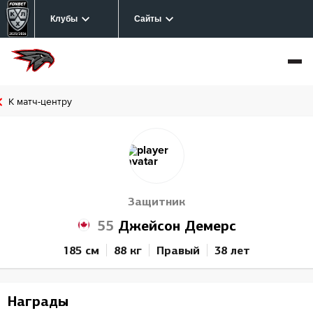
Клубы
Сайты
К матч-центру
Защитник
55
Джейсон Демерс
185 см
88 кг
Правый
38 лет
Награды