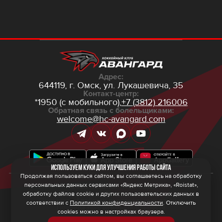
Адрес:
644119, г. Омск,
ул. Лукашевича, 35
Контакт-центр:
*1950 (с мобильного),
+7 (3812) 216006
Обратная связь с болельщиками:
welcome@hc-avangard.com
Используем куки для улучшения работы сайта
Продолжая пользоваться сайтом, вы соглашаетесь на обработку
персональных данных сервисами «Яндекс Метрика», «Roistat»,
© 2026 ООО ХК «Авангард»
Политика конфиденциальности
обработку файлов cookie и других пользовательских данных в
Политика обработки персональных данных
соответствии с
Политикой конфиденциальности
. Отключить
Правила программы лояльности
cookies можно в настройках браузера.