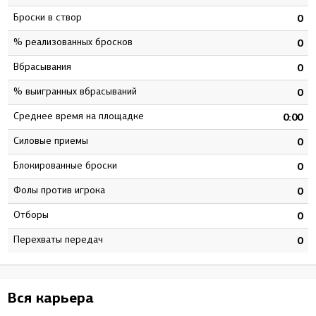
Броски в створ
5
0
% реализованных бросков
7
0
Вбрасывания
1
0
% выигранных вбрасываний
1
0
Среднее время на площадке
1
0:00
Силовые приемы
6
0
Блокированные броски
4
0
Фолы против игрока
0
0
Отборы
5
0
Перехваты передач
7
0
Вся карьера