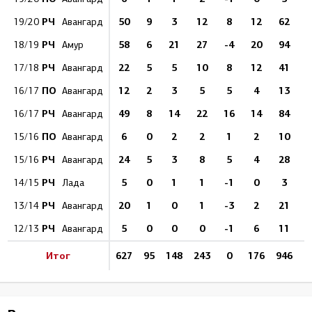
РЧ
50
9
3
12
8
12
62
1
19/20
Авангард
РЧ
58
6
21
27
-4
20
94
6
18/19
Амур
РЧ
22
5
5
10
8
12
41
1
17/18
Авангард
ПО
12
2
3
5
5
4
13
1
16/17
Авангард
РЧ
49
8
14
22
16
14
84
9
16/17
Авангард
ПО
6
0
2
2
1
2
10
15/16
Авангард
РЧ
24
5
3
8
5
4
28
1
15/16
Авангард
РЧ
5
0
1
1
-1
0
3
14/15
Лада
РЧ
20
1
0
1
-3
2
21
4
13/14
Авангард
РЧ
5
0
0
0
-1
6
11
12/13
Авангард
Итог
627
95
148
243
0
176
946