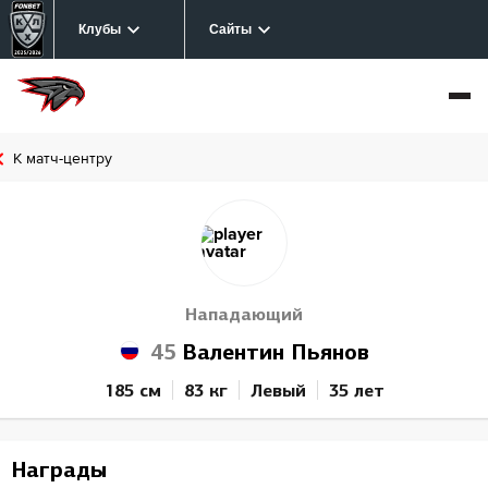
Клубы
Сайты
К матч-центру
Нападающий
45
Валентин Пьянов
185 см
83 кг
Левый
35 лет
Награды