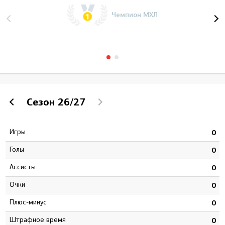
Чемпион МХЛ
Сезон
26/27
Игры
2
0
Голы
3
0
Ассисты
5
0
Очки
8
0
Плюс-минус
9
0
штрафное время
8
0