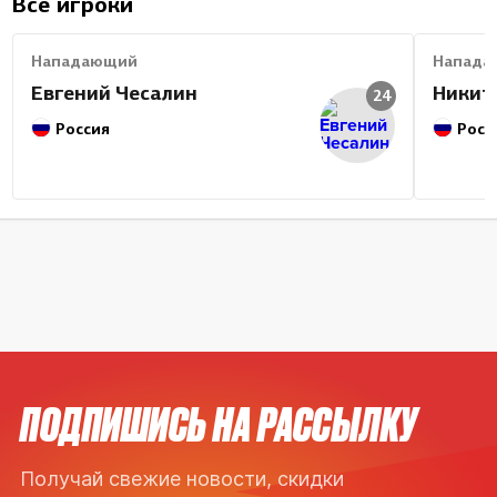
Все игроки
Нападающий
Напада
Евгений Чесалин
Никит
24
Россия
Росс
ПОДПИШИСЬ НА РАССЫЛКУ
Получай свежие новости, скидки