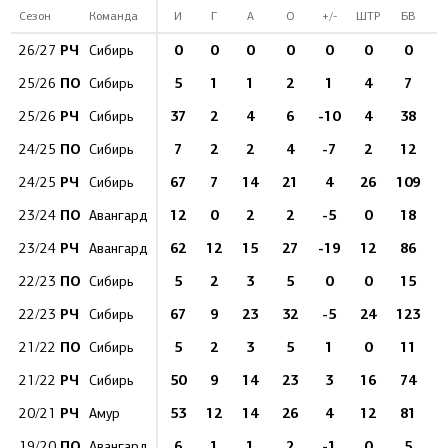
Сезон
Команда
И
Г
А
О
+/-
ШТР
БВ
%
РЧ
0
0
0
0
0
0
0
26/27
Сибирь
ПО
5
1
1
2
1
4
7
1
25/26
Сибирь
РЧ
37
2
4
6
-10
4
38
5
25/26
Сибирь
ПО
7
2
2
4
-7
2
12
1
24/25
Сибирь
РЧ
67
7
14
21
4
26
109
6
24/25
Сибирь
ПО
12
0
2
2
-5
0
18
23/24
Авангард
РЧ
62
12
15
27
-19
12
86
23/24
Авангард
ПО
5
2
3
5
0
0
15
1
22/23
Сибирь
РЧ
67
9
23
32
-5
24
123
7
22/23
Сибирь
ПО
5
2
3
5
1
0
11
1
21/22
Сибирь
РЧ
50
9
14
23
3
16
74
1
21/22
Сибирь
РЧ
53
12
14
26
4
12
81
1
20/21
Амур
ПО
6
1
1
2
-1
0
5
19/20
Авангард