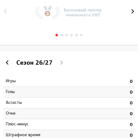
Бронзовый призёр
чемпионата КХЛ
Сезон
26/27
Игры
3
0
Голы
5
0
Ассисты
2
0
Очки
7
0
Плюс-минус
1
0
штрафное время
5
0