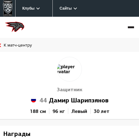
Клубы
Сайты
К матч-центру
Защитник
44
Дамир Шарипзянов
188 см
96 кг
Левый
30 лет
Награды