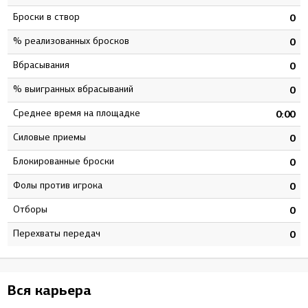
Броски в створ
6
0
% реализованных бросков
4
0
Вбрасывания
0
0
% выигранных вбрасываний
0
0
Среднее время на площадке
5
0:00
Силовые приемы
3
0
Блокированные броски
2
0
Фолы против игрока
0
0
Отборы
5
0
Перехваты передач
0
0
Вся карьера