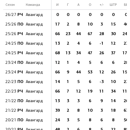
Сезон
Команда
И
Г
А
О
+/-
ШТР
БВ
РЧ
0
0
0
0
0
0
0
26/27
Авангард
ПО
17
2
8
10
3
15
46
25/26
Авангард
РЧ
66
23
44
67
28
30
240
25/26
Авангард
ПО
13
2
4
6
-1
12
27
24/25
Авангард
РЧ
68
13
34
47
26
37
171
24/25
Авангард
ПО
12
1
4
5
6
6
28
23/24
Авангард
РЧ
66
9
44
53
12
26
158
23/24
Авангард
ПО
14
1
5
6
-3
10
23
22/23
Авангард
РЧ
66
7
12
19
11
34
118
22/23
Авангард
ПО
13
3
3
6
9
14
26
21/22
Авангард
РЧ
39
2
8
10
3
18
67
21/22
Авангард
ПО
24
3
5
8
6
8
50
20/21
Авангард
РЧ
48
2
6
8
5
22
85
20/21
Авангард