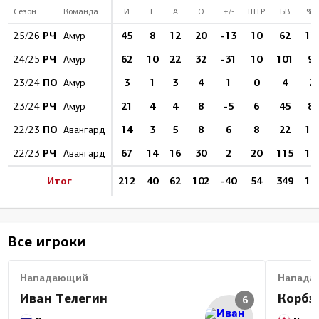
Сезон
Команда
И
Г
А
О
+/-
ШТР
БВ
%Б
РЧ
45
8
12
20
-13
10
62
12
25/26
Амур
РЧ
62
10
22
32
-31
10
101
9.
24/25
Амур
ПО
3
1
3
4
1
0
4
2
23/24
Амур
РЧ
21
4
4
8
-5
6
45
8.
23/24
Амур
ПО
14
3
5
8
6
8
22
13
22/23
Авангард
РЧ
67
14
16
30
2
20
115
12
22/23
Авангард
Итог
212
40
62
102
-40
54
349
11
Все игроки
Нападающий
Напада
Иван Телегин
Корбэ
6