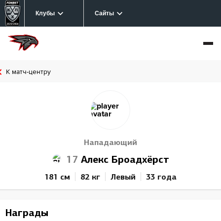
Клубы
Сайты
К матч-центру
Нападающий
17
Алекс Броадхёрст
181 см
82 кг
Левый
33 года
Награды