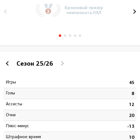
Бронзовый призёр
чемпионата КХЛ
Сезон
25/26
Игры
2
45
Голы
0
8
Ассисты
2
12
Очки
2
20
Плюс-минус
1
-13
штрафное время
0
10