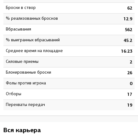
Броски в створ
1
62
% реализованных бросков
9
12.9
Вбрасывания
9
562
% выигранных вбрасываний
3
45.2
Среднее время на площадке
8
16:23
Силовые приемы
4
2
Блокированные броски
7
26
Фолы против игрока
0
0
Отборы
2
17
Перехваты передач
2
19
Вся карьера