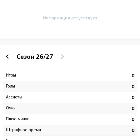
Информация отсутствует
Сезон
26/27
Игры
8
0
Голы
7
0
Ассисты
4
0
Очки
1
0
Плюс-минус
2
0
штрафное время
9
0