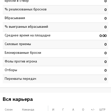
Броски в створ
8
0
% реализованных бросков
4
0
Вбрасывания
3
0
% выигранных вбрасываний
3
0
Среднее время на площадке
0
0:00
Силовые приемы
7
0
Блокированные броски
5
0
Фолы против игрока
0
0
Отборы
0
0
Перехваты передач
0
0
Вся карьера
Сезон
Команда
И
Г
А
О
+/-
ШТР