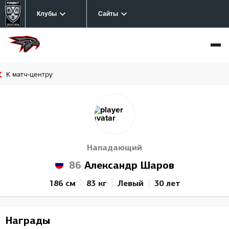
Клубы
Сайты
К матч-центру
Нападающий
86
Александр Шаров
186 см
83 кг
Левый
30 лет
Награды