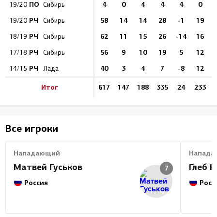
ПО
4
0
4
4
4
0
19/20
Сибирь
РЧ
58
14
14
28
-1
19
19/20
Сибирь
РЧ
62
11
15
26
-14
16
18/19
Сибирь
РЧ
56
9
10
19
5
12
17/18
Сибирь
РЧ
40
3
4
7
-8
12
14/15
Лада
Итог
617
147
188
335
24
233
Все игроки
Нападающий
Напада
Матвей Гуськов
Глеб 
7
Россия
Росс