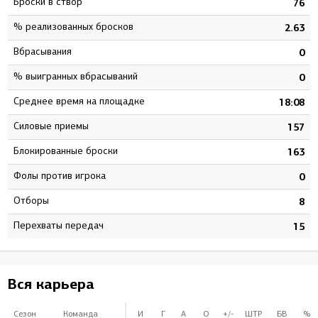
Броски в створ
0
76
% реализованных бросков
1
2.63
Вбрасывания
1
0
% выигранных вбрасываний
0
0
Среднее время на площадке
0
18:08
Силовые приемы
4
157
Блокированные броски
6
163
Фолы против игрока
0
0
Отборы
2
8
Перехваты передач
1
15
Вся карьера
Сезон
Команда
И
Г
А
О
+/-
ШТР
БВ
%Б