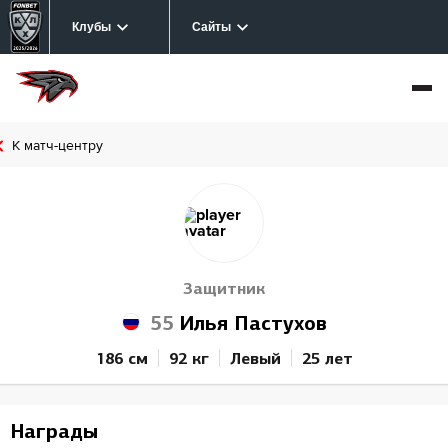
Клубы
Сайты
К матч-центру
Защитник
55
Илья Пастухов
186 см
92 кг
Левый
25 лет
Награды