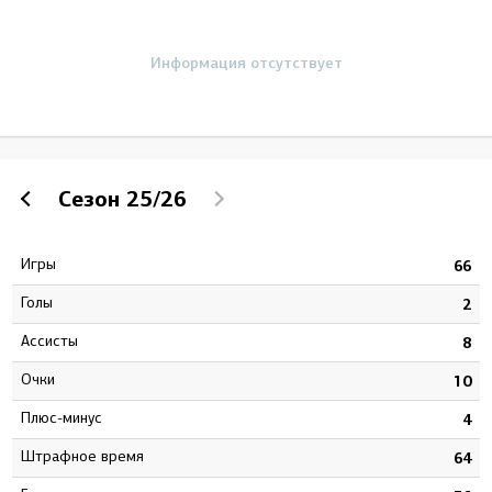
Информация отсутствует
Сезон
25/26
Игры
6
66
Голы
1
2
Ассисты
7
8
Очки
8
10
Плюс-минус
2
4
штрафное время
4
64