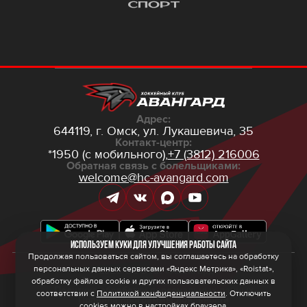
Адрес:
644119, г. Омск,
ул. Лукашевича, 35
Контакт-центр:
*1950 (с мобильного),
+7 (3812) 216006
Обратная связь с болельщиками:
welcome@hc-avangard.com
Используем куки для улучшения работы сайта
Продолжая пользоваться сайтом, вы соглашаетесь на обработку
персональных данных сервисами «Яндекс Метрика», «Roistat»,
© 2026 ООО ХК «Авангард»
Политика конфиденциальности
обработку файлов cookie и других пользовательских данных в
Политика обработки персональных данных
соответствии с
Политикой конфиденциальности
. Отключить
Правила программы лояльности
cookies можно в настройках браузера.