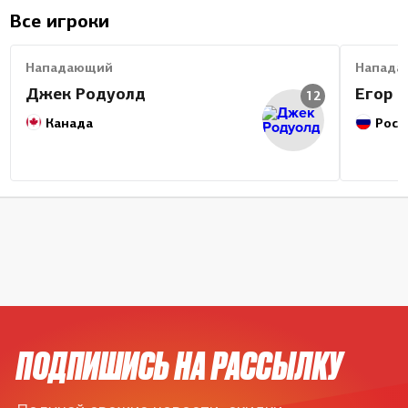
Все игроки
Нападающий
Напада
Джек Родуолд
Егор 
12
Канада
Росс
ПОДПИШИСЬ НА РАССЫЛКУ