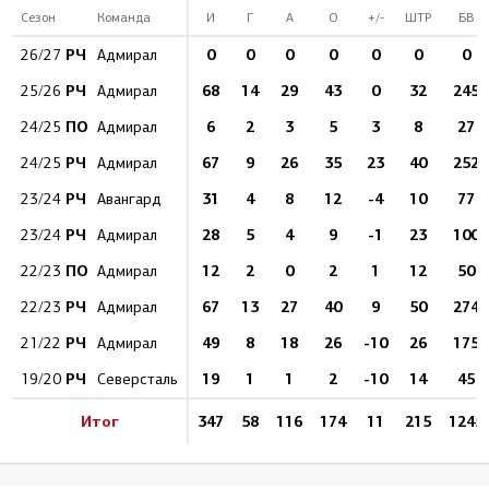
Сезон
Команда
И
Г
А
О
+/-
ШТР
БВ
РЧ
0
0
0
0
0
0
0
26/27
Адмирал
РЧ
68
14
29
43
0
32
245
25/26
Адмирал
ПО
6
2
3
5
3
8
27
24/25
Адмирал
РЧ
67
9
26
35
23
40
252
24/25
Адмирал
РЧ
31
4
8
12
-4
10
77
23/24
Авангард
РЧ
28
5
4
9
-1
23
100
23/24
Адмирал
ПО
12
2
0
2
1
12
50
22/23
Адмирал
РЧ
67
13
27
40
9
50
274
22/23
Адмирал
РЧ
49
8
18
26
-10
26
175
21/22
Адмирал
РЧ
19
1
1
2
-10
14
45
19/20
Северсталь
Итог
347
58
116
174
11
215
1245