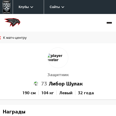
Клубы
Сайты
К матч-центру
Защитник
73
Либор Шулак
190 см
104 кг
Левый
32 года
Награды