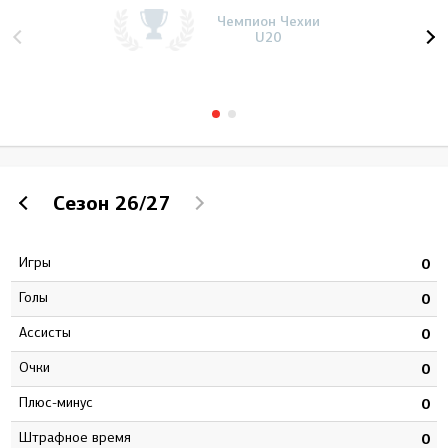
Чемпион Чехии
U20
Сезон
26/27
Игры
8
0
Голы
4
0
Ассисты
9
0
Очки
3
0
Плюс-минус
0
0
штрафное время
2
0