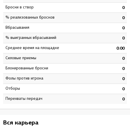
Броски в створ
5
0
% реализованных бросков
7
0
Вбрасывания
0
0
% выигранных вбрасываний
0
0
Среднее время на площадке
3
0:00
Силовые приемы
3
0
Блокированные броски
6
0
Фолы против игрока
0
0
Отборы
6
0
Перехваты передач
8
0
Вся карьера