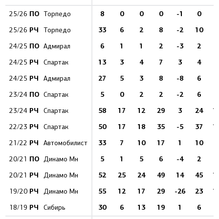
ПО
8
0
0
0
-1
0
25/26
Торпедо
РЧ
33
6
2
8
-2
10
6
25/26
Торпедо
ПО
6
1
1
2
-3
2
1
24/25
Адмирал
РЧ
13
3
4
7
3
4
2
24/25
Спартак
РЧ
27
5
3
8
-8
6
5
24/25
Адмирал
ПО
5
0
2
2
-2
6
23/24
Спартак
РЧ
58
17
12
29
3
24
1
23/24
Спартак
РЧ
50
17
18
35
-5
37
1
22/23
Спартак
РЧ
33
7
10
17
1
10
7
21/22
Автомобилист
ПО
5
1
5
6
-4
2
1
20/21
Динамо Мн
РЧ
52
25
24
49
14
45
1
20/21
Динамо Мн
РЧ
55
12
17
29
-26
23
1
19/20
Динамо Мн
РЧ
30
6
13
19
1
6
6
18/19
Сибирь