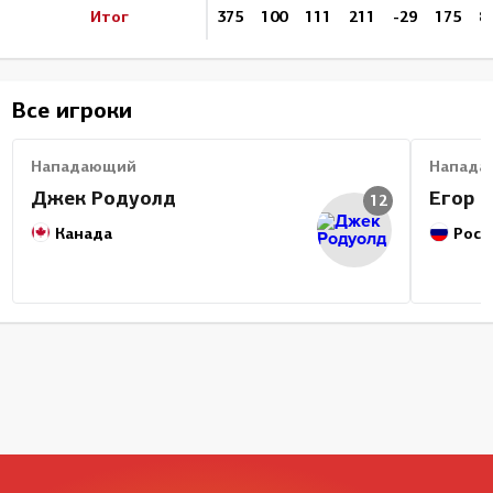
Итог
375
100
111
211
-29
175
8
Все игроки
Нападающий
Напада
Джек Родуолд
Егор 
12
Канада
Росс