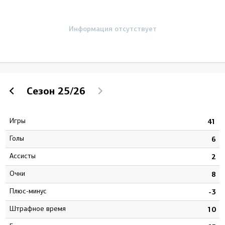
Информация отсутствует
Сезон
25/26
Игры
6
41
Голы
9
6
Ассисты
8
2
Очки
7
8
Плюс-минус
8
-3
штрафное время
2
10