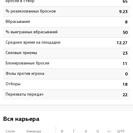
Броски в створ
1
65
% реализованных бросков
1
9.23
Вбрасывания
1
8
% выигранных вбрасываний
0
50
Среднее время на площадке
7
12:27
Силовые приемы
2
23
Блокированные броски
1
11
Фолы против игрока
0
0
Отборы
4
18
Перехваты передач
3
22
Вся карьера
Сезон
Команда
И
Г
А
О
+/-
ШТР
Б