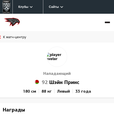
Клубы
Сайты
К матч-центру
Нападающий
92
Шэйн Принс
180 см
88 кг
Левый
33 года
Награды