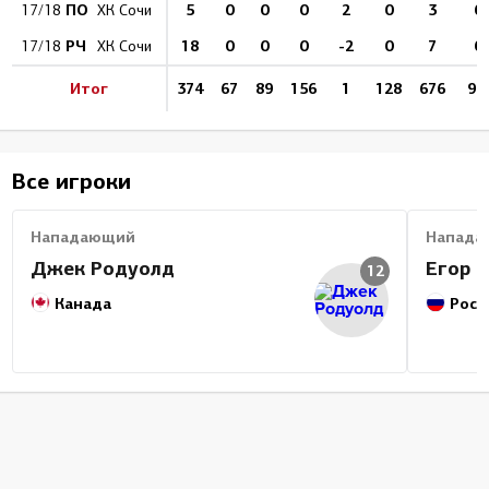
ПО
5
0
0
0
2
0
3
0
17/18
ХК Сочи
РЧ
18
0
0
0
-2
0
7
0
17/18
ХК Сочи
Итог
374
67
89
156
1
128
676
9.9
Все игроки
Нападающий
Напада
Джек Родуолд
Егор 
12
Канада
Росс