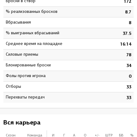
Броски в створ
5
172
% реализованных бросков
8
8.7
Вбрасывания
4
8
% выигранных вбрасываний
5
37.5
Среднее время на площадке
9
16:14
Силовые приемы
0
78
Блокированные броски
5
34
Фолы против игрока
0
0
Отборы
6
33
Перехваты передач
6
33
Вся карьера
Сезон
Команда
И
Г
А
О
+/-
ШТР
БВ
%Б