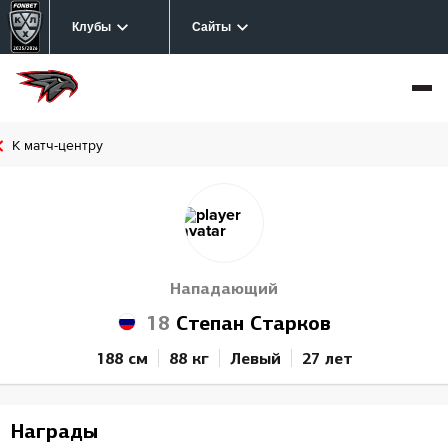
Клубы
Сайты
К матч-центру
Нападающий
18
Степан Старков
188 см
88 кг
Левый
27 лет
Награды