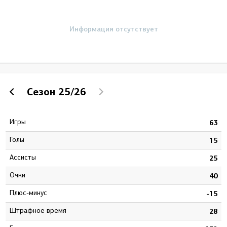
Информация отсутствует
Сезон
25/26
Игры
2
63
Голы
4
15
Ассисты
8
25
Очки
2
40
Плюс-минус
3
-15
штрафное время
4
28