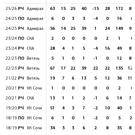
РЧ
63
15
25
40
-15
28
172
8.7
25/26
Адмирал
ПО
6
0
3
3
-4
0
16
0
24/25
Адмирал
РЧ
56
14
25
39
1
24
149
9.4
24/25
Адмирал
ПО
2
0
0
0
0
2
1
0
23/24
СКА
РЧ
28
4
1
5
-4
16
49
8.2
23/24
СКА
ПО
5
1
0
1
-1
0
12
8.3
22/23
Витязь
РЧ
67
17
22
39
22
22
135
12.
22/23
Витязь
РЧ
19
7
6
13
5
12
36
19.
21/22
Витязь
РЧ
1
0
0
0
0
0
2
0
20/21
ХК Сочи
РЧ
13
1
1
2
-1
6
14
7.1
20/21
СКА
РЧ
51
4
3
7
-2
10
40
10
19/20
ХК Сочи
ПО
6
1
0
1
-2
0
5
20
18/19
ХК Сочи
РЧ
34
3
3
6
2
8
35
8.6
18/19
ХК Сочи