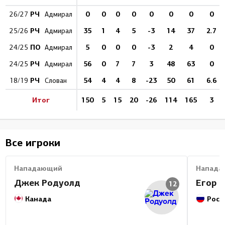
РЧ
0
0
0
0
0
0
0
0
26/27
Адмирал
РЧ
35
1
4
5
-3
14
37
2.7
25/26
Адмирал
ПО
5
0
0
0
-3
2
4
0
24/25
Адмирал
РЧ
56
0
7
7
3
48
63
0
24/25
Адмирал
РЧ
54
4
4
8
-23
50
61
6.6
18/19
Слован
Итог
150
5
15
20
-26
114
165
3
Все игроки
Нападающий
Напада
Джек Родуолд
Егор 
12
Канада
Росс