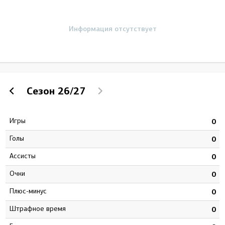
Информация отсутствует
Сезон
26/27
Игры
5
0
Голы
1
0
Ассисты
4
0
Очки
5
0
Плюс-минус
3
0
штрафное время
4
0