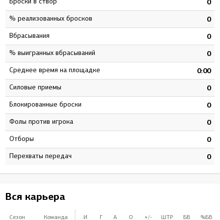
Броски в створ
7
0
% реализованных бросков
7
0
Вбрасывания
0
0
% выигранных вбрасываний
0
0
Среднее время на площадке
1
0:00
Силовые приемы
8
0
Блокированные броски
8
0
Фолы против игрока
0
0
Отборы
9
0
Перехваты передач
7
0
Вся карьера
Сезон
Команда
И
Г
А
О
+/-
ШТР
БВ
%БВ