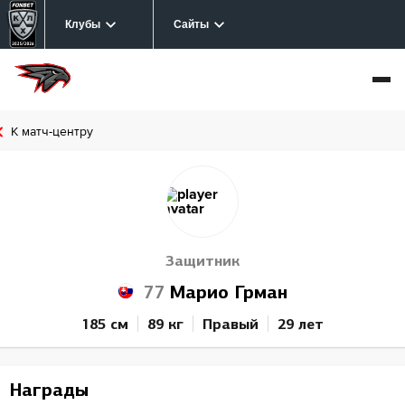
Клубы
Сайты
К матч-центру
Защитник
77
Марио Грман
185 см
89 кг
Правый
29 лет
Награды