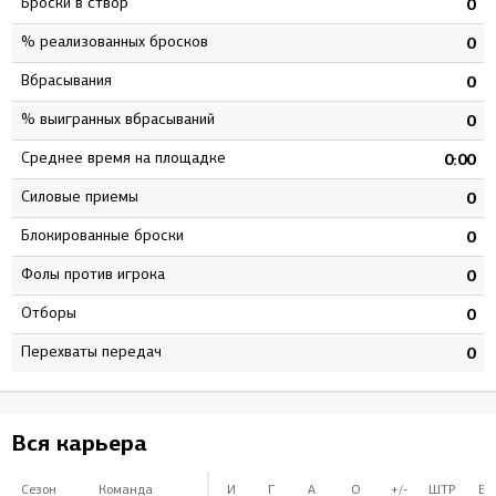
Броски в створ
3
0
% реализованных бросков
3
0
Вбрасывания
5
0
% выигранных вбрасываний
3
0
Среднее время на площадке
2
0:00
Силовые приемы
4
0
Блокированные броски
5
0
Фолы против игрока
0
0
Отборы
7
0
Перехваты передач
9
0
Вся карьера
Сезон
Команда
И
Г
А
О
+/-
ШТР
БВ