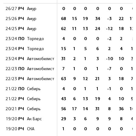
РЧ
0
0
0
0
0
0
0
26/27
Амур
РЧ
68
15
19
34
-3
22
11
25/26
Амур
РЧ
62
11
13
24
-12
18
12
24/25
Амур
ПО
4
0
0
0
-2
2
5
23/24
Торпедо
РЧ
15
1
5
6
2
4
15
23/24
Торпедо
РЧ
31
2
1
3
-10
10
33
23/24
Автомобилист
ПО
7
1
0
1
-7
0
11
22/23
Автомобилист
РЧ
63
9
12
21
3
18
75
22/23
Автомобилист
ПО
4
0
1
1
-1
0
10
21/22
Сибирь
РЧ
43
6
13
19
4
10
96
21/22
Сибирь
РЧ
56
17
14
31
8
36
10
20/21
Сибирь
РЧ
29
3
6
9
9
8
42
19/20
Ак Барс
РЧ
1
0
0
0
0
0
0
19/20
СКА