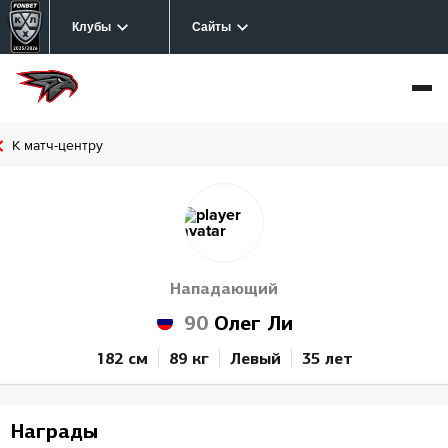
Клубы
Сайты
К матч-центру
Нападающий
90
Олег Ли
182 см
89 кг
Левый
35 лет
Награды