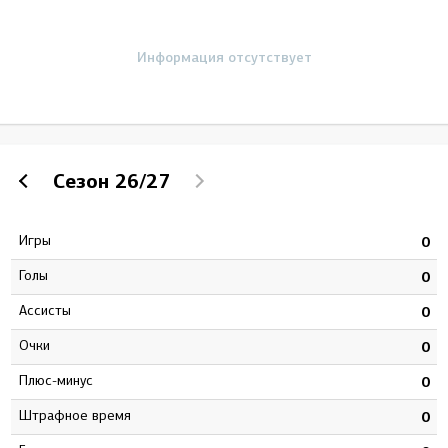
Информация отсутствует
Сезон
26/27
Игры
8
0
Голы
5
0
Ассисты
9
0
Очки
4
0
Плюс-минус
3
0
штрафное время
2
0