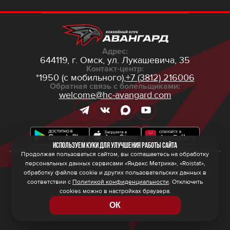
Адрес:
644119, г. Омск,
ул. Лукашевича, 35
Контакт-центр:
*1950 (с мобильного),
+7 (3812) 216006
Обратная связь с болельщиками:
welcome@hc-avangard.com
Используем куки для улучшения работы сайта
Продолжая пользоваться сайтом, вы соглашаетесь на обработку
персональных данных сервисами «Яндекс Метрика», «Roistat»,
© 2026 ООО ХК «Авангард»
Политика конфиденциальности
обработку файлов cookie и других пользовательских данных в
Политика обработки персональных данных
соответствии с
Политикой конфиденциальности
. Отключить
Правила программы лояльности
cookies можно в настройках браузера.
ОК