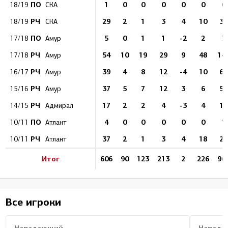
ПО
1
0
0
0
0
0
0
18/19
СКА
РЧ
29
2
1
3
4
10
32
18/19
СКА
ПО
5
0
1
1
-2
2
7
17/18
Амур
РЧ
54
10
19
29
9
48
14
17/18
Амур
РЧ
39
4
8
12
-4
10
61
16/17
Амур
РЧ
37
5
7
12
3
6
50
15/16
Амур
РЧ
17
2
2
4
-3
4
13
14/15
Адмирал
ПО
4
0
0
0
0
0
1
10/11
Атлант
РЧ
37
2
1
3
4
18
22
10/11
Атлант
Итог
606
90
123
213
2
226
96
Все игроки