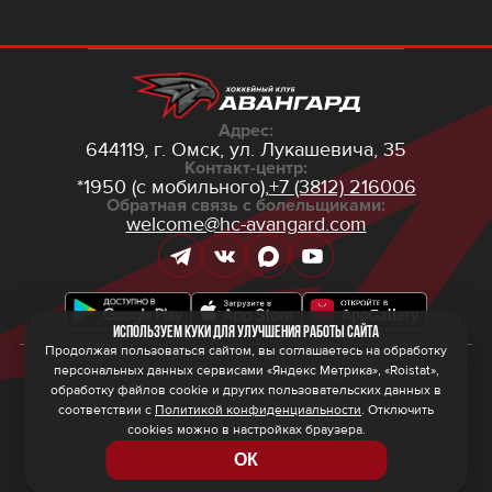
Адрес:
644119, г. Омск,
ул. Лукашевича, 35
Контакт-центр:
*1950 (с мобильного),
+7 (3812) 216006
Обратная связь с болельщиками:
welcome@hc-avangard.com
Используем куки для улучшения работы сайта
Продолжая пользоваться сайтом, вы соглашаетесь на обработку
персональных данных сервисами «Яндекс Метрика», «Roistat»,
© 2026 ООО ХК «Авангард»
Политика конфиденциальности
обработку файлов cookie и других пользовательских данных в
Политика обработки персональных данных
соответствии с
Политикой конфиденциальности
. Отключить
Правила программы лояльности
cookies можно в настройках браузера.
ОК