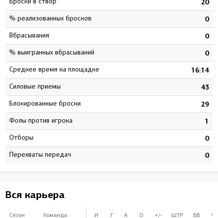
Броски в створ
5
20
% реализованных бросков
0
0
Вбрасывания
0
0
% выигранных вбрасываний
0
0
Среднее время на площадке
1
16:14
Силовые приемы
0
43
Блокированные броски
0
29
Фолы против игрока
0
1
Отборы
0
0
Перехваты передач
0
0
Вся карьера
Сезон
Команда
И
Г
А
О
+/-
ШТР
БВ
%