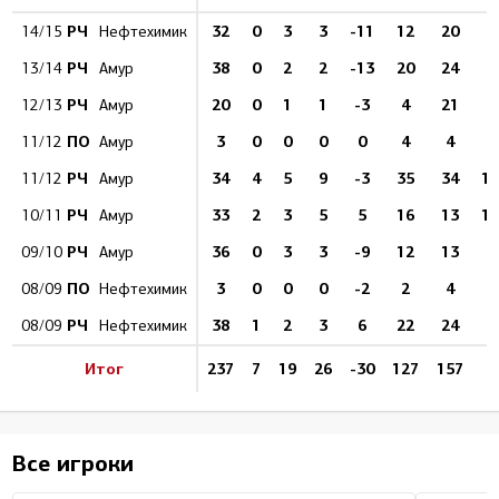
РЧ
32
0
3
3
-11
12
20
14/15
Нефтехимик
РЧ
38
0
2
2
-13
20
24
13/14
Амур
РЧ
20
0
1
1
-3
4
21
12/13
Амур
ПО
3
0
0
0
0
4
4
11/12
Амур
РЧ
34
4
5
9
-3
35
34
11
11/12
Амур
РЧ
33
2
3
5
5
16
13
15
10/11
Амур
РЧ
36
0
3
3
-9
12
13
09/10
Амур
ПО
3
0
0
0
-2
2
4
08/09
Нефтехимик
РЧ
38
1
2
3
6
22
24
4
08/09
Нефтехимик
Итог
237
7
19
26
-30
127
157
4
Все игроки