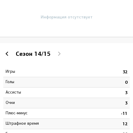
Информация отсутствует
Сезон
14/15
Игры
0
32
Голы
0
0
Ассисты
2
3
Очки
2
3
Плюс-минус
3
-11
штрафное время
4
12