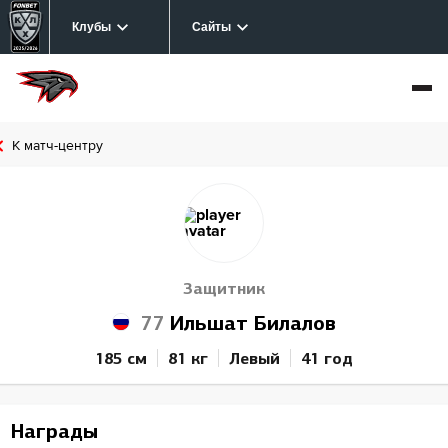
Клубы
Сайты
К матч-центру
Защитник
77
Ильшат Билалов
185 см
81 кг
Левый
41 год
Награды