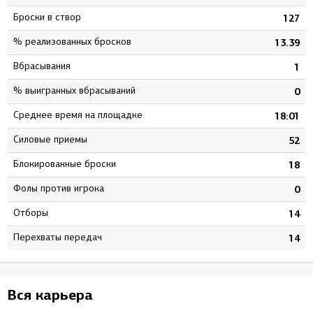
Броски в створ
8
127
% реализованных бросков
1
13.39
Вбрасывания
5
1
% выигранных вбрасываний
0
0
Среднее время на площадке
1
18:01
Силовые приемы
4
52
Блокированные броски
8
18
Фолы против игрока
0
0
Отборы
9
14
Перехваты передач
4
14
Вся карьера