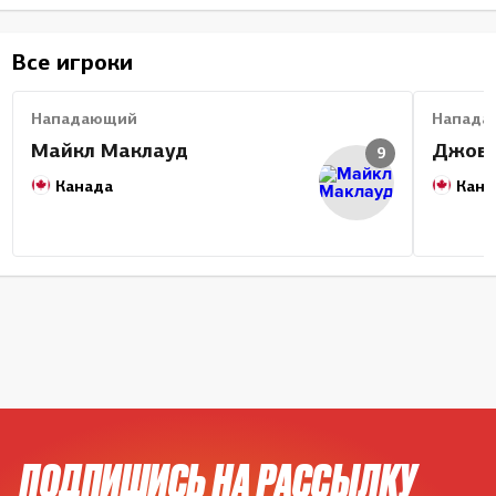
Все игроки
Нападающий
Напада
Майкл Маклауд
Джова
9
Канада
Кана
ПОДПИШИСЬ НА РАССЫЛКУ