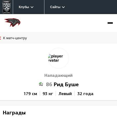
Клубы
Сайты
К матч-центру
Нападающий
86
Рид Буше
179 см
93 кг
Левый
32 года
Награды