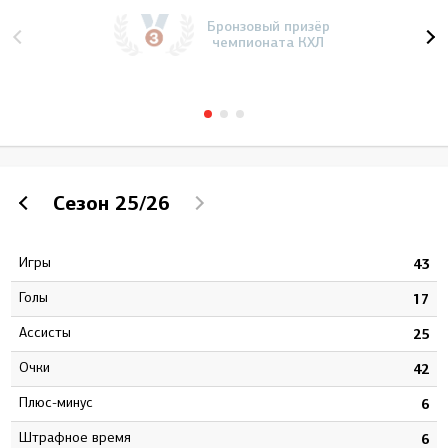
Бронзовый призёр
чемпионата КХЛ
Сезон
25/26
Игры
5
43
Голы
3
17
Ассисты
4
25
Очки
7
42
Плюс-минус
1
6
штрафное время
8
6