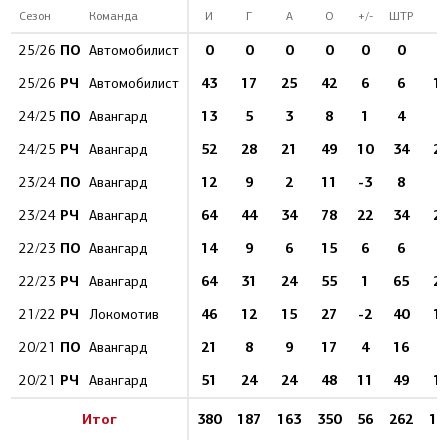
Сезон
Команда
И
Г
А
О
+/-
ШТР
Б
ПО
0
0
0
0
0
0
25/26
Автомобилист
РЧ
43
17
25
42
6
6
1
25/26
Автомобилист
ПО
13
5
3
8
1
4
4
24/25
Авангард
РЧ
52
28
21
49
10
34
2
24/25
Авангард
ПО
12
9
2
11
-3
8
4
23/24
Авангард
РЧ
64
44
34
78
22
34
2
23/24
Авангард
ПО
14
9
6
15
6
6
4
22/23
Авангард
РЧ
64
31
24
55
1
65
2
22/23
Авангард
РЧ
46
12
15
27
-2
40
1
21/22
Локомотив
ПО
21
8
9
17
4
16
6
20/21
Авангард
РЧ
51
24
24
48
11
49
1
20/21
Авангард
Итог
380
187
163
350
56
262
12