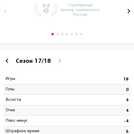
Серебряный
призёр чемпионата
России
Сезон
17/18
Игры
8
18
Голы
4
0
Ассисты
0
4
Очки
4
4
Плюс-минус
4
-4
штрафное время
8
6