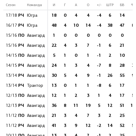
Сезон
Команда
И
Г
А
О
+/-
ШТР
БВ
%
РЧ
18
0
4
4
-4
6
14
0
17/18
Югра
РЧ
48
4
10
14
-4
38
47
8.
16/17
Югра
ПО
1
0
0
0
0
0
0
0
15/16
Авангард
РЧ
22
4
3
7
-1
6
21
1
15/16
Авангард
ПО
5
1
0
1
-1
2
10
1
14/15
Авангард
РЧ
24
1
3
4
-7
8
28
3.
14/15
Авангард
РЧ
30
5
4
9
-1
26
55
9.
13/14
Авангард
РЧ
13
0
1
1
-8
6
17
0
13/14
Трактор
ПО
12
1
2
3
1
4
17
5.
12/13
Авангард
РЧ
36
8
11
19
5
12
51
15
12/13
Авангард
ПО
21
3
4
7
3
2
25
1
11/12
Авангард
РЧ
41
3
9
12
-2
14
52
5.
11/12
Авангард
ПО
13
3
4
7
-1
2
25
1
10/11
Авангард