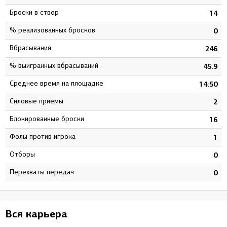
Броски в створ
7
14
% реализованных бросков
5
0
Вбрасывания
4
246
% выигранных вбрасываний
6
45.9
Среднее время на площадке
5
14:50
Силовые приемы
2
2
Блокированные броски
3
16
Фолы против игрока
0
1
Отборы
0
0
Перехваты передач
0
0
Вся карьера