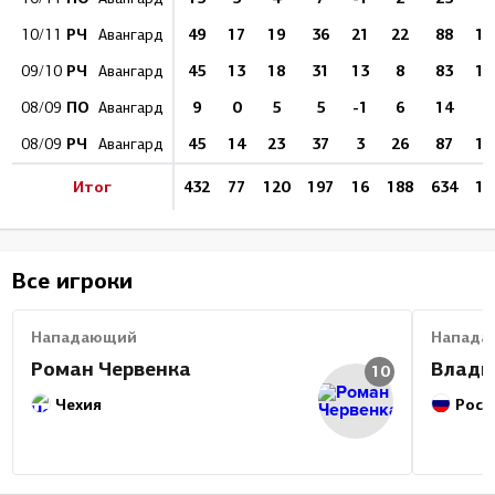
РЧ
49
17
19
36
21
22
88
19
10/11
Авангард
РЧ
45
13
18
31
13
8
83
15
09/10
Авангард
ПО
9
0
5
5
-1
6
14
0
08/09
Авангард
РЧ
45
14
23
37
3
26
87
16
08/09
Авангард
Итог
432
77
120
197
16
188
634
12
Все игроки
Нападающий
Напада
Роман Червенка
Влади
10
Чехия
Росс