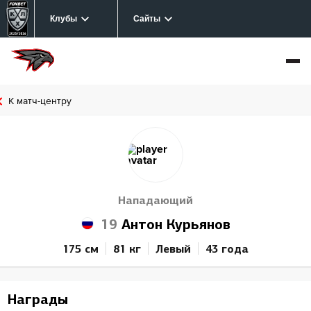
Клубы
Сайты
К матч-центру
Нападающий
19
Антон Курьянов
175 см
81 кг
Левый
43 года
Награды