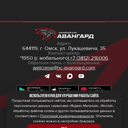
Адрес:
644119, г. Омск,
ул. Лукашевича, 35
Контакт-центр:
*1950 (с мобильного),
+7 (3812) 216006
Обратная связь с болельщиками:
welcome@hc-avangard.com
Используем куки для улучшения работы сайта
Продолжая пользоваться сайтом, вы соглашаетесь на обработку
персональных данных сервисами «Яндекс Метрика», «Roistat»,
© 2026 ООО ХК «Авангард»
Политика конфиденциальности
обработку файлов cookie и других пользовательских данных в
Политика обработки персональных данных
соответствии с
Политикой конфиденциальности
. Отключить
Правила программы лояльности
cookies можно в настройках браузера.