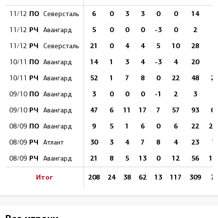
ПО
6
0
3
3
0
0
14
0
11/12
Северсталь
РЧ
5
0
0
0
-3
0
2
0
11/12
Авангард
РЧ
21
0
4
4
5
10
28
0
11/12
Северсталь
ПО
14
1
3
4
-3
4
20
5
10/11
Авангард
РЧ
52
1
7
8
0
22
48
2.
10/11
Авангард
ПО
3
0
0
0
-1
2
3
0
09/10
Авангард
РЧ
47
6
11
17
7
57
93
6.
09/10
Авангард
ПО
9
5
1
6
0
6
22
22
08/09
Авангард
РЧ
30
3
4
7
8
4
23
1
08/09
Атлант
РЧ
21
8
5
13
0
12
56
14
08/09
Авангард
Итог
208
24
38
62
13
117
309
7.