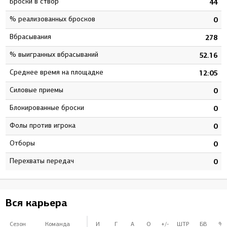
Броски в створ
8
44
% реализованных бросков
4
0
Вбрасывания
3
278
% выигранных вбрасываний
9
52.16
Среднее время на площадке
2
12:05
Силовые приемы
0
0
Блокированные броски
0
0
Фолы против игрока
0
0
Отборы
0
0
Перехваты передач
0
0
Вся карьера
Сезон
Команда
И
Г
А
О
+/-
ШТР
БВ
%Б