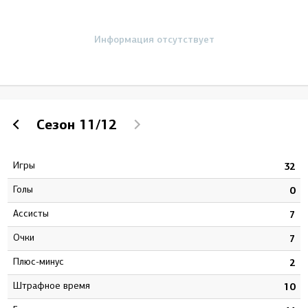
Информация отсутствует
Сезон
11/12
Игры
6
32
Голы
2
0
Ассисты
0
7
Очки
2
7
Плюс-минус
3
2
штрафное время
6
10