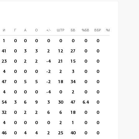
И
Г
А
О
+/-
ШТР
БВ
%БВ
ВБР
%ВБР
ВП/И
1
0
0
0
0
0
0
0
0
0
2:53
41
0
3
3
2
12
27
0
0
0
12:12
23
0
2
2
-4
21
15
0
0
0
14:29
4
0
0
0
-2
2
3
0
0
0
16:48
47
0
5
5
-2
18
34
0
0
0
18:01
4
0
0
0
-4
0
2
0
0
0
17:11
54
3
6
9
3
30
47
6.4
0
0
18:23
32
0
2
2
6
6
18
0
0
0
15:16
4
0
0
0
0
2
1
0
0
0
13:26
46
0
4
4
2
25
40
0
0
0
15:58