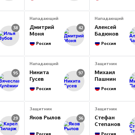
ПО
09/10
ЦСКА
РЧ
Нападающий
09/10
Нападающий
ЦСКА
Дмитрий
Алексей
38
42
ПО
08/09
ЦСКА
Моня
Бадюков
РЧ
08/09
ЦСКА
Россия
Россия
Итог
Нападающий
Защитник
Никита
Михаил
95
97
Гусев
Пашнин
Россия
Россия
Защитник
Защитник
Яков Рылов
Стефан
29
36
Степанов
Россия
Россия