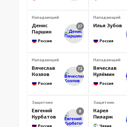
Нападающий
Нападающий
Денис
Илья Зубов
27
Паршин
Россия
Россия
Нападающий
Нападающий
Вячеслав
Вячеслав
72
Козлов
Кулёмин
Россия
Россия
Защитник
Защитник
Евгений
Карел
8
Курбатов
Пиларж
Россия
Чехия