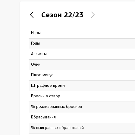
Локомотив
Сезон
22/23
Северсталь
ЦСКА
Игры
23
Шанхайские Драконы
Голы
0
Ассисты
2
Очки
2
Плюс-минус
-4
штрафное время
21
Броски в створ
15
% реализованных бросков
0
Вбрасывания
0
% выигранных вбрасываний
0