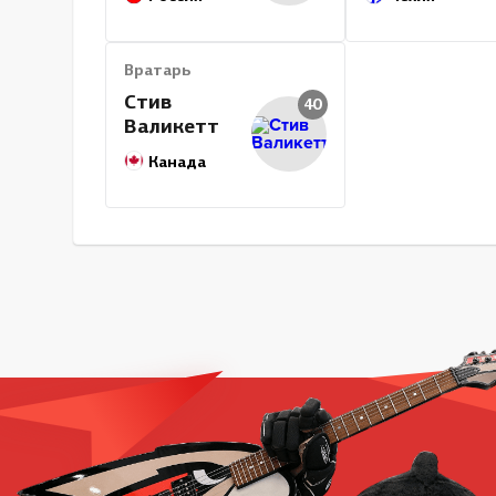
Вратарь
Стив
40
Валикетт
Канада