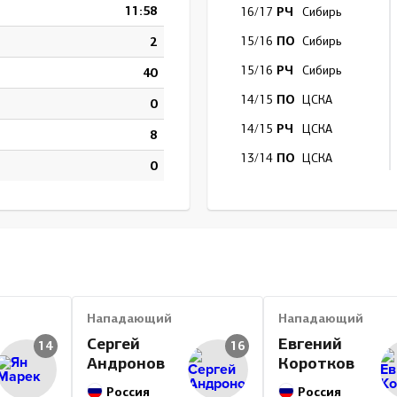
11:58
РЧ
16/17
Сибирь
ПО
2
15/16
Сибирь
РЧ
15/16
Сибирь
40
ПО
14/15
ЦСКА
0
РЧ
14/15
ЦСКА
8
ПО
13/14
ЦСКА
0
РЧ
13/14
ЦСКА
ПО
12/13
Металлург Мг
РЧ
12/13
Металлург Мг
ПО
11/12
Металлург Мг
РЧ
11/12
Металлург Мг
Нападающий
Нападающий
ПО
10/11
Металлург Мг
Сергей
Евгений
14
16
Андронов
Коротков
РЧ
10/11
ЦСКА
Россия
РЧ
Россия
10/11
Металлург Мг