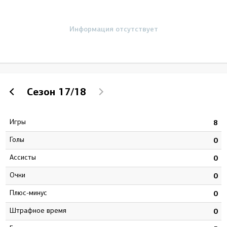
Информация отсутствует
Сезон
17/18
Игры
3
8
Голы
8
0
Ассисты
8
0
Очки
6
0
Плюс-минус
5
0
штрафное время
2
0