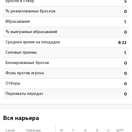
Броски в створ
3
5
% реализованных бросков
9
0
Вбрасывания
5
1
% выигранных вбрасываний
3
0
Среднее время на площадке
7
8:22
Силовые приемы
6
1
Блокированные броски
6
0
Фолы против игрока
5
0
Отборы
0
0
Перехваты передач
0
0
Вся карьера
Сезон
Команда
И
Г
А
О
+/-
ШТР