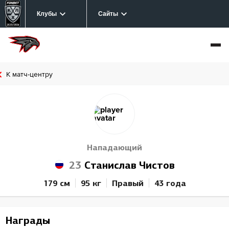
Клубы
Сайты
К матч-центру
Нападающий
23
Станислав Чистов
179 см
95 кг
Правый
43 года
Награды