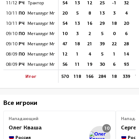
РЧ
54
13
12
25
-1
32
11/12
Трактор
ПО
20
5
8
13
3
4
10/11
Металлург Мг
РЧ
54
13
16
29
18
20
1
10/11
Металлург Мг
ПО
10
3
2
5
0
6
09/10
Металлург Мг
РЧ
47
18
21
39
22
28
09/10
Металлург Мг
ПО
12
1
4
5
1
14
08/09
Металлург Мг
РЧ
56
11
19
30
6
93
1
08/09
Металлург Мг
Итог
570
118
166
284
18
339
1
Все игроки
Нападающий
Напада
Олег Кваша
Серге
10
Россия
Росс