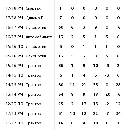
РЧ
1
0
0
0
0
0
17/18
Спартак
РЧ
7
0
0
0
0
0
17/18
Динамо Р
РЧ
30
6
3
9
0
16
16/17
Локомотив
РЧ
13
2
5
7
5
6
16/17
Автомобилист
ПО
5
0
1
1
1
0
15/16
Локомотив
РЧ
13
5
3
8
3
6
15/16
Локомотив
РЧ
36
1
9
10
-9
2
15/16
Трактор
ПО
6
1
4
5
-3
6
14/15
Трактор
РЧ
60
12
21
33
0
28
1
14/15
Трактор
РЧ
54
9
9
18
-20
16
13/14
Трактор
ПО
25
2
13
15
-2
12
12/13
Трактор
РЧ
51
10
12
22
-7
34
12/13
Трактор
ПО
16
6
4
10
1
16
11/12
Трактор