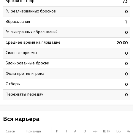
Броски в створ
6
73
% реализованных бросков
6
0
Вбрасывания
0
1
% выигранных вбрасываний
0
0
Среднее время на площадке
1
20:00
Силовые приемы
0
0
Блокированные броски
0
0
Фолы против игрока
0
0
Отборы
0
0
Перехваты передач
0
0
Вся карьера
Сезон
Команда
И
Г
А
О
+/-
ШТР
БВ
%Б