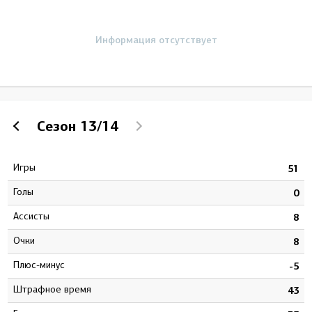
Информация отсутствует
Сезон
13/14
Игры
6
51
Голы
4
0
Ассисты
9
8
Очки
3
8
Плюс-минус
7
-5
штрафное время
5
43