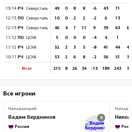
РЧ
49
0
8
8
-6
43
71
0
13/14
Северсталь
ПО
10
0
2
2
-2
6
13
0
12/13
Северсталь
РЧ
46
4
7
11
9
39
63
6.
12/13
Северсталь
ПО
5
0
0
0
-4
4
1
0
11/12
ЦСКА
РЧ
52
2
3
5
-8
41
44
4.
11/12
ЦСКА
РЧ
53
2
6
8
-2
56
51
3.
10/11
ЦСКА
Итог
215
8
26
34
-13
189
243
3.
Все игроки
Нападающий
Напада
Вадим Бердников
Никол
8
Россия
Росс