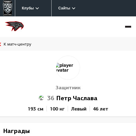
Клубы
Сайты
К матч-центру
Защитник
36
Петр Часлава
193 см
100 кг
Левый
46 лет
Награды